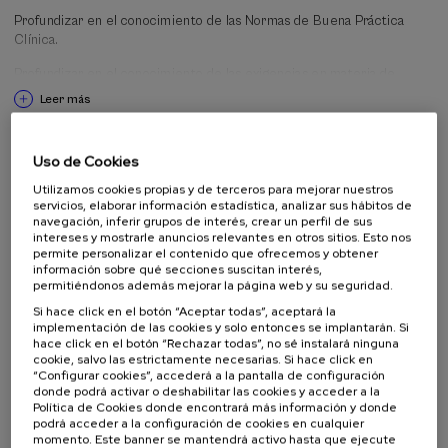
Profundizar en el conocimiento de las Normas de Buena Práctica
Clínica.
Profundizar en el conocimiento de las exigencias en materia de
Inspección por parte de las Autoridades Sanitarias.
Leer más
Público objetivo al que está dirigida la actividad
Uso de Cookies
Utilizamos cookies propias y de terceros para mejorar nuestros
Profesionales
servicios, elaborar información estadística, analizar sus hábitos de
navegación, inferir grupos de interés, crear un perfil de sus
intereses y mostrarle anuncios relevantes en otros sitios. Esto nos
permite personalizar el contenido que ofrecemos y obtener
información sobre qué secciones suscitan interés,
Metodología
permitiéndonos además mejorar la página web y su seguridad.
Si hace click en el botón “Aceptar todas”, aceptará la
Se pondrá a disposición del alumnado el material docente de cada
implementación de las cookies y solo entonces se implantarán. Si
tema y se abrirán un foro en el que se harán y se recibirán preguntas.
hace click en el botón “Rechazar todas”, no sé instalará ninguna
cookie, salvo las estrictamente necesarias. Si hace click en
Habrá interacción constante alumnado-profesorado.
“Configurar cookies”, accederá a la pantalla de configuración
donde podrá activar o deshabilitar las cookies y acceder a la
Un cuestionario/examen final que se entregará al alumnado la última
Política de Cookies donde encontrará más información y donde
podrá acceder a la configuración de cookies en cualquier
semana del curso.
momento. Este banner se mantendrá activo hasta que ejecute