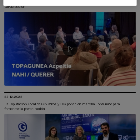
El primer TopaGune celebrado en Azpeitia abre camino a nuevos métodos de
participación
23.12.2022
La Diputación Foral de Gipuzkoa y UIK ponen en marcha TopaGune para
fomentar la participación