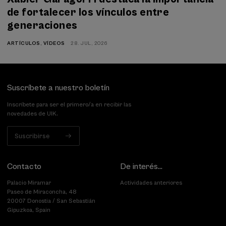
de fortalecer los vínculos entre
generaciones
ARTÍCULOS
,
VÍDEOS
28. JUL, 2026
Suscríbete a nuestro boletín
Inscríbete para ser el primero/a en recibir las
novedades de UIK.
Suscribirse
Contacto
De interés...
Palacio Miramar
Actividades anteriores
Paseo de Miraconcha, 48
20007 Donostia / San Sebastián
Gipuzkoa, Spain