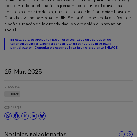
colaborando en el diseño la persona que dirige el curso, las
personas dinamizadoras, una persona de la Diputación Foral de
Gipuzkoa y una persona de UIK. Se dará importancia a la fase de
diseño a través de la creatividad, co-creación e innovación
social.
En esta guía se proponen las diferentes fases que se deben de
tener en cuenta a la hora de organizar un curso que impulsa la
participación. Consulta o descarga la guía en el siguiente
ENLACE
25. Mar, 2025
ETIQUETAS
NOTICIAS
COMPARTIR
Noticias relacionadas