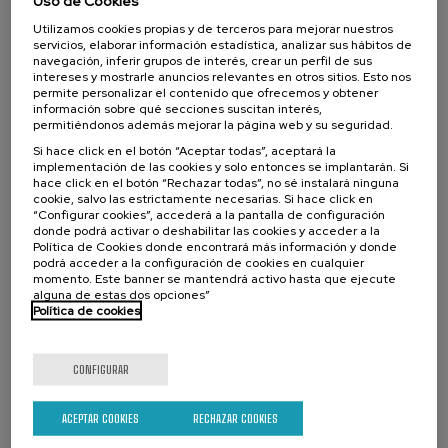
Uso de Cookies
Utilizamos cookies propias y de terceros para mejorar nuestros
servicios, elaborar información estadística, analizar sus hábitos de
navegación, inferir grupos de interés, crear un perfil de sus
intereses y mostrarle anuncios relevantes en otros sitios. Esto nos
permite personalizar el contenido que ofrecemos y obtener
31.03.2023
información sobre qué secciones suscitan interés,
permitiéndonos además mejorar la página web y su seguridad.
Hemos firmado un convenio de colaboración con la Diputación Foral de Gipuzkoa
para el desarrollo de la segunda fase del proyecto TopaGune.
Si hace click en el botón “Aceptar todas”, aceptará la
implementación de las cookies y solo entonces se implantarán. Si
hace click en el botón “Rechazar todas”, no sé instalará ninguna
cookie, salvo las estrictamente necesarias. Si hace click en
“Configurar cookies”, accederá a la pantalla de configuración
donde podrá activar o deshabilitar las cookies y acceder a la
Política de Cookies donde encontrará más información y donde
podrá acceder a la configuración de cookies en cualquier
momento. Este banner se mantendrá activo hasta que ejecute
alguna de estas dos opciones”
Política de cookies
CONFIGURAR
ACEPTAR COOKIES
RECHAZAR COOKIES
13.02.2023