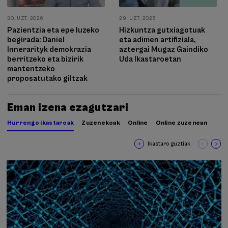
30. UZT, 2026
29. UZT, 2026
Pazientzia eta epe luzeko
Hizkuntza gutxiagotuak
begirada: Daniel
eta adimen artifiziala,
Innerarityk demokrazia
aztergai Mugaz Gaindiko
berritzeko eta bizirik
Uda Ikastaroetan
mantentzeko
proposatutako giltzak
Eman izena ezagutzari
Hurrengo ikastaroak
Zuzenekoak
Online
Online zuzenean
Ikastaro guztiak