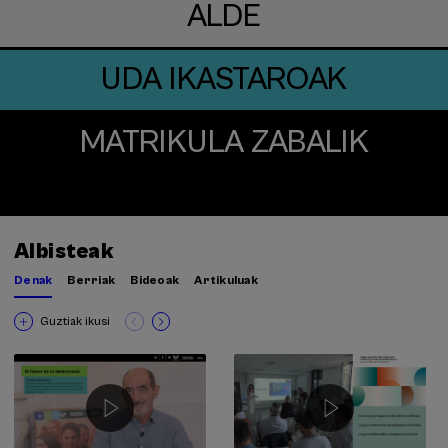
ALDE
UDA IKASTAROAK
MATRIKULA ZABALIK
Albisteak
Denak
Berriak
Bideoak
Artikuluak
Guztiak ikusi