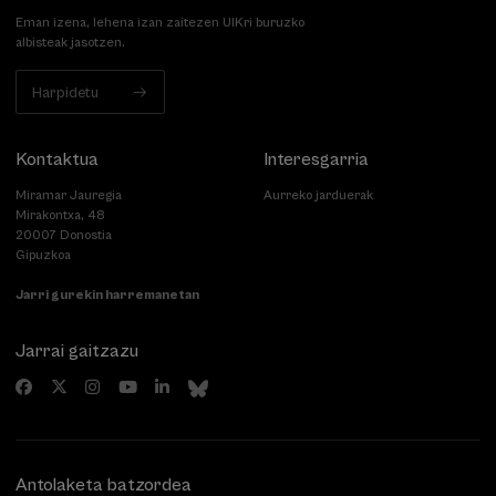
Eman izena, lehena izan zaitezen UIKri buruzko
albisteak jasotzen.
Harpidetu
Kontaktua
Interesgarria
Miramar Jauregia
Aurreko jarduerak
Mirakontxa, 48
20007 Donostia
Gipuzkoa
Jarri gurekin harremanetan
Jarrai gaitzazu
Antolaketa batzordea