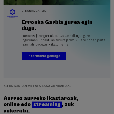
ERRONKA GARBIA
Erronka Garbia gurea egin
dugu.
Jarduera jasangarriak bultzatzen ditugu gure
ingurumen- inpaktuan ardura jarriz. Zu ere honen parte
izan nahi baduzu, klikatu hemen.
Informazio gehiago
44 EDIZIOTAN METATUTAKO ZENBAKIAK.
Aurrez aurreko ikastaroak,
online edo
streaming
, zuk
aukeratu.