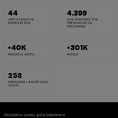
44
4.400
URTE EZAGUTZA
UDA IKASTARO ETA
PARTEKATZEN
PRESTAKUNTZA-
PROGRAMA
+
40
K
+
302
K
IRAKASLE ADITU
IKASLE
259
ERAKUNDE LAGUNTZAILE
(2025)
Harpidetu zaitez gure buletinera