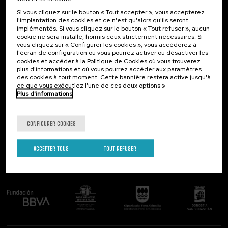
Science et technologie (11)
Si vous cliquez sur le bouton « Tout accepter », vous accepterez
Société (20)
Contact
Intéressant...
l'implantation des cookies et ce n'est qu'alors qu'ils seront
Vieillissement (2)
implémentés. Si vous cliquez sur le bouton « Tout refuser », aucun
Palacio Miramar
Activités précédentes
cookie ne sera installé, hormis ceux strictement nécessaires. Si
Économie et entreprises (6)
Paseo de Miraconcha, 48
vous cliquez sur « Configurer les cookies », vous accéderez à
Égalité (3)
l'écran de configuration où vous pourrez activer ou désactiver les
20007 Donostia / San Sebastián
cookies et accéder à la Politique de Cookies où vous trouverez
Gipuzkoa, Spain
plus d'informations et où vous pourrez accéder aux paramètres
Modalité
des cookies à tout moment. Cette bannière restera active jusqu'à
Contactez-nous!
ce que vous exécutiez l'une de ces deux options »
En personne (48)
Plus d'informations
Cours en ligne en direct (24)
Suivez-nous
CONFIGURER COOKIES
Type d'activité
Activité ouverte (2)
ACCEPTER TOUS
TOUT REFUSER
DSF (7)
Comité organisateur
Activité gratuite (14)
Cours d'été (35)
Programmes spéciaux
Aprender Para Enseñar – Gobierno Vasco (1)