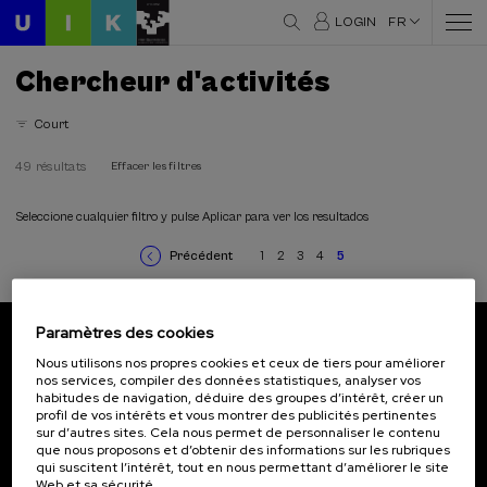
LOGIN
FR
Chercheur d'activités
Court
49 résultats
Effacer les filtres
Domaines thématiques
Architecture et Urbanisme (2)
Seleccione cualquier filtro y pulse Aplicar para ver los resultados
Communication (4)
Précédent
1
2
3
4
5
Criminologie (1)
Page
Page
Page
Page
Page
Page
Pagination
précédente
courante
Culture et art (3)
Droit (8)
Paramètres des cookies
Durabilité (10)
Abonnez-vous à notre bulletin
Education (2)
Nous utilisons nos propres cookies et ceux de tiers pour améliorer
nos services, compiler des données statistiques, analyser vos
Histoire (8)
Inscrivez-vous pour être le premier à recevoir les
habitudes de navigation, déduire des groupes d’intérêt, créer un
Linguistique et littérature (4)
actualités de l'UIK.
profil de vos intérêts et vous montrer des publicités pertinentes
Philosophie (1)
sur d’autres sites. Cela nous permet de personnaliser le contenu
que nous proposons et d’obtenir des informations sur les rubriques
Psychologie (4)
S'abonner
qui suscitent l’intérêt, tout en nous permettant d’améliorer le site
Santé (11)
Web et sa sécurité.