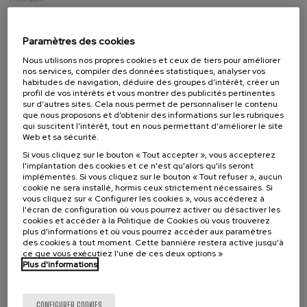
Paramètres des cookies
Autres nouvelles d'intérêt
Nous utilisons nos propres cookies et ceux de tiers pour améliorer
nos services, compiler des données statistiques, analyser vos
habitudes de navigation, déduire des groupes d’intérêt, créer un
profil de vos intérêts et vous montrer des publicités pertinentes
26.07.2023
sur d’autres sites. Cela nous permet de personnaliser le contenu
que nous proposons et d’obtenir des informations sur les rubriques
Le cours d’été transfrontalier embarqué sur le navire-école Saltillo : une expérience
qui suscitent l’intérêt, tout en nous permettant d’améliorer le site
unique pour les élèves de l’Eurorégion
Web et sa sécurité.
Si vous cliquez sur le bouton « Tout accepter », vous accepterez
l'implantation des cookies et ce n'est qu'alors qu'ils seront
implémentés. Si vous cliquez sur le bouton « Tout refuser », aucun
cookie ne sera installé, hormis ceux strictement nécessaires. Si
vous cliquez sur « Configurer les cookies », vous accéderez à
l'écran de configuration où vous pourrez activer ou désactiver les
cookies et accéder à la Politique de Cookies où vous trouverez
plus d'informations et où vous pourrez accéder aux paramètres
des cookies à tout moment. Cette bannière restera active jusqu'à
ce que vous exécutiez l'une de ces deux options »
Plus d'informations
CONFIGURER COOKIES