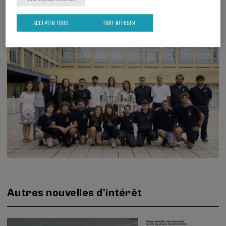
22.07.2022
ACCEPTER TOUS
TOUT REFUSER
Université d’été transfrontalière "Une université tournée vers la mer" : un succès à
renouveler
Autres nouvelles d'intérêt