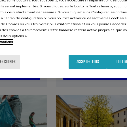
quez sur le bouton « Tout accepter », vous accepterez l'implantation des cooki
'ils seront implémentés. Si vous cliquez sur le bouton « Tout refuser », aucun 
ormis ceux strictement nécessaires. Si vous cliquez sur « Configurer les cookies
2026
02. SEP
-
04. SEP, 2026
à l'écran de configuration où vous pourrez activer ou désactiver les cookies 
e de Cookies où vous trouverez plus d'informations et où vous pourrez accéder
 eta herri
International Congress
 des cookies à tout moment. Cette bannière restera active jusqu'à ce que v
ronkak,
the Ibero-American
es deux options »
ta
Network on Nutriomic
rmations
ia
and Precision Nutritio
ak
(RINN22)
ER COOKIES
ACCEPTER TOUS
TOUT R
.
.
e
Espagnol
30 h.
Anglais
Espagnol
25 €
60 €
ARTIR DE
À PARTIR DE
...
Dernières
Gratuit
Date
Liste
Période
...
Dernières
Gratuit
Date
Liste
Période
places
passée
d'attente
d'inscription
places
passée
d'attente
d'inscription
terminée
terminée