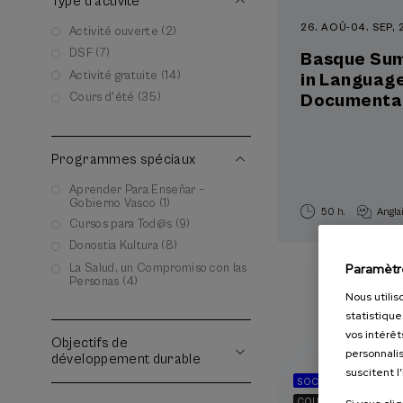
Type d'activité
26. AOÛ
-
04. SEP,
Activité ouverte (2)
DSF (7)
Basque Sum
Activité gratuite (14)
in Languag
Documentat
Cours d'été (35)
Programmes spéciaux
Aprender Para Enseñar –
Gobierno Vasco (1)
50 h.
Angla
Cursos para Tod@s (9)
Donostia Kultura (8)
Paramètr
La Salud, un Compromiso con las
Personas (4)
Nous utilis
statistique
vos intérêt
Objectifs de
personnalis
développement durable
suscitent l
SOCIÉTÉ
ÉCONOMI
COURS D'ÉTÉ