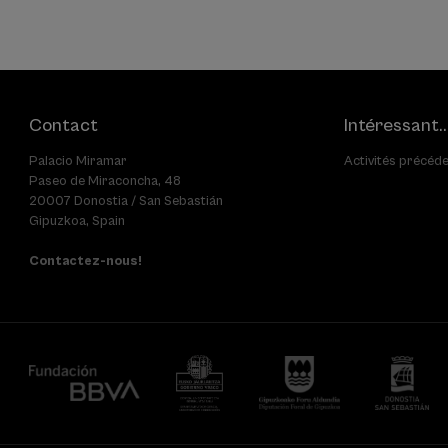
Contact
Intéressant..
Palacio Miramar
Activités précéd
Paseo de Miraconcha, 48
20007 Donostia / San Sebastián
Gipuzkoa, Spain
Contactez-nous!