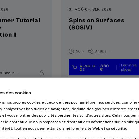
 2026
31. AOÛ
-
04. SEP, 2026
mer Tutorial
Spins on Surfaces
e
(S0SIV)
ion II
.
50 h.
Anglais
Dernières
380
À PARTIR
€
...
Gratuit
Date
Liste
Période
DE
places
.
is
Basque
passée
d'attente
d'inscription
terminée
Registration will be o
es des cookies
ons nos propres cookies et ceux de tiers pour améliorer nos services, compile
s, analyser vos habitudes de navigation, déduire des groupes d’intérêt, créer u
s et vous montrer des publicités pertinentes sur d’autres sites. Cela nous pe
er le contenu que nous proposons et d’obtenir des informations sur les rubriq
’intérêt, tout en nous permettant d’améliorer le site Web et sa sécurité.
E ET ENTREPRISES