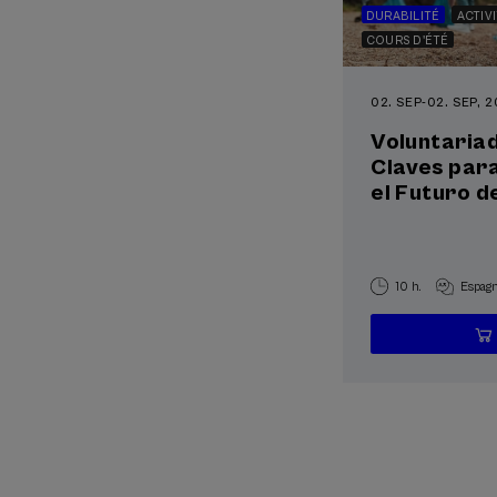
DURABILITÉ
ACTIV
COURS D'ÉTÉ
02. SEP
-
02. SEP, 
Voluntariad
Claves par
el Futuro d
10 h.
Espagn