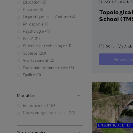
17. AOÛ
-
21. AOÛ, 
Education (2)
Histoire (8)
Topologica
Linguistique et littérature (4)
School (TM
Philosophie (1)
Psychologie (4)
Santé (11)
Science et technologie (11)
50 h.
Angla
Société (20)
Période d'in
Vieillissement (2)
Économie et entreprises (6)
Égalité (3)
Modalité
En personne (48)
Cours en ligne en direct (24)
LINGUISTIQUE ET LI