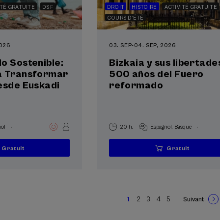
ITÉ GRATUITE
DSF
DROIT
HISTOIRE
ACTIVITÉ GRATUITE
COURS D'ÉTÉ
2026
03. SEP
-
04. SEP, 2026
o Sostenible:
Bizkaia y sus libertade
a Transformar
500 años del Fuero
esde Euskadi
reformado
.
.
ol
20 h.
Espagnol
Basque
Gratuit
Gratuit
...
Dernières
Gratuit
Date
Liste
Période
...
Dernières
Gratuit
Date
Liste
Période
places
passée
d'attente
d'inscription
places
passée
d'attente
d'inscription
terminée
terminée
1
2
3
4
5
Suivant
Page
Page
Page
Page
Page
Pagination
courante