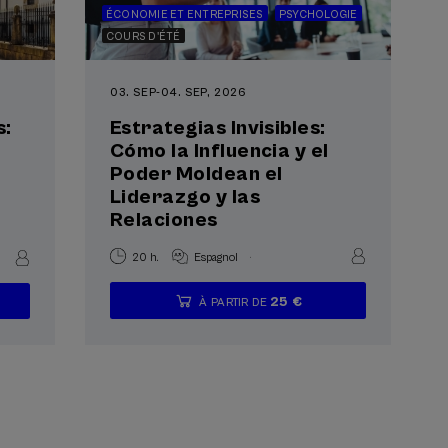
ÉCONOMIE ET ENTREPRISES
PSYCHOLOGIE
COURS D'ÉTÉ
03. SEP
-
04. SEP, 2026
s:
Estrategias Invisibles:
Cómo la Influencia y el
Poder Moldean el
Liderazgo y las
Relaciones
.
20 h.
Espagnol
25 €
À PARTIR DE
...
Dernières
Gratuit
Date
Liste
Période
places
passée
d'attente
d'inscription
terminée
Page
suivante