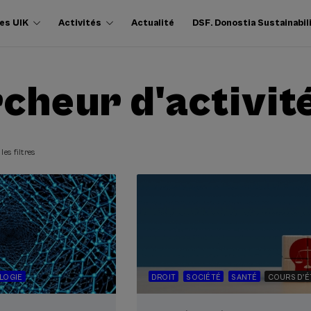
es UIK
Activités
Actualité
DSF. Donostia Sustainabil
cheur d'activit
les filtres
LOGIE
DROIT
SOCIÉTÉ
SANTÉ
COURS D'É