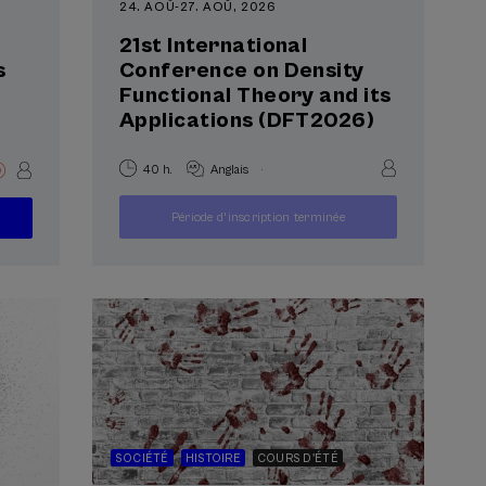
24. AOÛ
-
27. AOÛ, 2026
21st International
s
Conference on Density
Functional Theory and its
Applications (DFT2026)
.
40 h.
Anglais
À
250
Période d'inscription terminée
PARTIR
...
Dernières
Gratuit
Date
Liste
€
DE
places
passée
d'attente
SOCIÉTÉ
HISTOIRE
COURS D'ÉTÉ