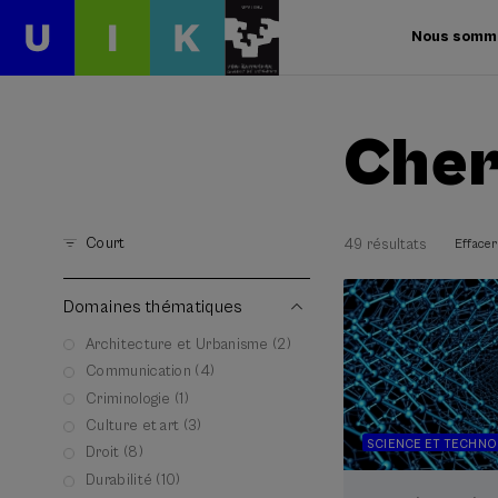
Nous somm
Cher
Court
49 résultats
Effacer 
Domaines thématiques
Architecture et Urbanisme (2)
Communication (4)
Criminologie (1)
Culture et art (3)
SCIENCE ET TECHNO
Droit (8)
Durabilité (10)