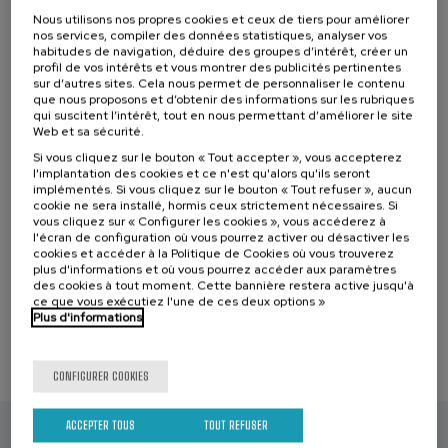
ante la que los países deberán presentar sus objetivos climáticos
Nous utilisons nos propres cookies et ceux de tiers pour améliorer
nos services, compiler des données statistiques, analyser vos
actualizados.
habitudes de navigation, déduire des groupes d’intérêt, créer un
En collaboration avec
profil de vos intérêts et vous montrer des publicités pertinentes
sur d’autres sites. Cela nous permet de personnaliser le contenu
que nous proposons et d’obtenir des informations sur les rubriques
qui suscitent l’intérêt, tout en nous permettant d’améliorer le site
Web et sa sécurité.
Si vous cliquez sur le bouton « Tout accepter », vous accepterez
l'implantation des cookies et ce n'est qu'alors qu'ils seront
implémentés. Si vous cliquez sur le bouton « Tout refuser », aucun
Liste
Date d'échéance
Enrollment deadline completed
cookie ne sera installé, hormis ceux strictement nécessaires. Si
d'attente
vous cliquez sur « Configurer les cookies », vous accéderez à
Directeur(-
l'écran de configuration où vous pourrez activer ou désactiver les
trice)
Activité sans certification académique
du
cookies et accéder à la Politique de Cookies où vous trouverez
Espagnol
Basque
cours
plus d'informations et où vous pourrez accéder aux paramètres
des cookies à tout moment. Cette bannière restera active jusqu'à
Cours en ligne en direct
ce que vous exécutiez l'une de ces deux options »
En personne
Plus d'informations
Youtube
CONFIGURER COOKIES
ACCEPTER TOUS
TOUT REFUSER
Other courses that might be of your interest...