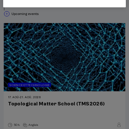
Past events
|
Upcoming events
SCIENCE ET TECHNOLOGIE
17. AOÛ
-
21. AOÛ, 2026
Topological Matter School (TMS2026)
50 h.
Anglais