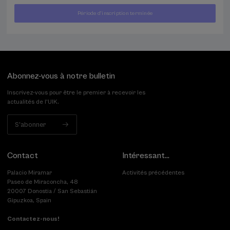
À
Période d'inscription terminée
400
PARTIR
...
Dernières
Gratuit
Date
€
DE
places
passée
Abonnez-vous à notre bulletin
Inscrivez-vous pour être le premier à recevoir les
actualités de l'UIK.
S'abonner
Contact
Intéressant...
Palacio Miramar
Activités précédentes
Paseo de Miraconcha, 48
20007 Donostia / San Sebastián
Gipuzkoa, Spain
Contactez-nous!