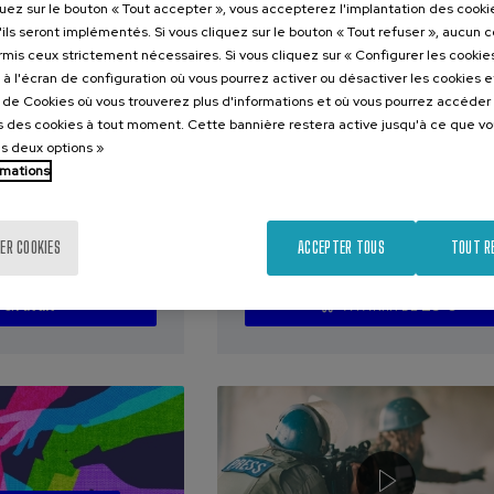
quez sur le bouton « Tout accepter », vous accepterez l'implantation des cooki
COURS D'ÉTÉ
'ils seront implémentés. Si vous cliquez sur le bouton « Tout refuser », aucun 
ormis ceux strictement nécessaires. Si vous cliquez sur « Configurer les cookies
2026
03. SEP
-
04. SEP, 2026
à l'écran de configuration où vous pourrez activer ou désactiver les cookies 
e de Cookies où vous trouverez plus d'informations et où vous pourrez accéder
us libertades:
Estrategias Invisibles:
 des cookies à tout moment. Cette bannière restera active jusqu'à ce que v
el Fuero
Cómo la Influencia y el
es deux options »
Poder Moldean el
rmations
Liderazgo y las
Relaciones
ER COOKIES
ACCEPTER TOUS
TOUT R
.
.
20 h.
Espagnol
nol
Basque
25 €
À PARTIR DE
Gratuit
...
Dernières
Gratuit
Date
Liste
Période
...
Dernières
Gratuit
Date
Liste
Période
places
passée
d'attente
d'inscription
places
passée
d'attente
d'inscription
terminée
terminée