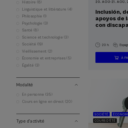
20. AOÛ
-
21. AOÛ,
Histoire (8)
Linguistique et littérature (4)
Inclusión, 
Philosophie (1)
apoyos de 
Psychologie (3)
con discap
Santé (8)
Science et technologie (3)
Société (19)
20 h.
Espag
Vieillissement (2)
À P
Économie et entreprises (5)
Égalité (3)
Modalité
En personne (35)
Cours en ligne en direct (20)
SOCIÉTÉ
ÉCONOMI
Type d'activité
COURS D'ÉTÉ