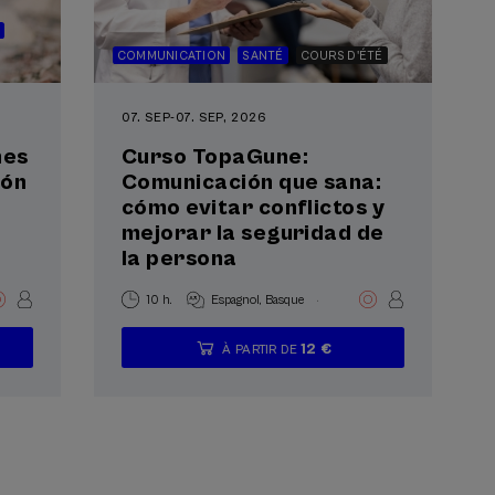
COMMUNICATION
SANTÉ
COURS D'ÉTÉ
07. SEP
-
07. SEP, 2026
nes
Curso TopaGune:
ión
Comunicación que sana:
cómo evitar conflictos y
mejorar la seguridad de
la persona
.
10 h.
Espagnol
Basque
12 €
À PARTIR DE
...
Dernières
Gratuit
Date
Liste
Période
places
passée
d'attente
d'inscription
terminée
e
vante