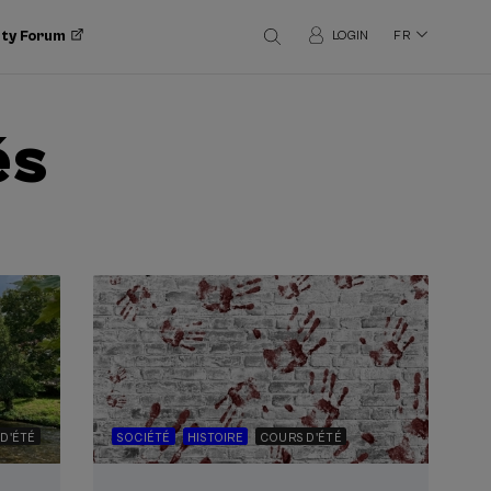
ity Forum
LOGIN
FR
és
D'ÉTÉ
SOCIÉTÉ
HISTOIRE
COURS D'ÉTÉ