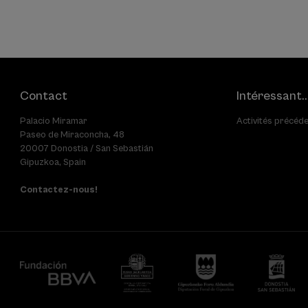
Contact
Intéressant..
Palacio Miramar
Activités précéd
Paseo de Miraconcha, 48
20007 Donostia / San Sebastián
Gipuzkoa, Spain
Contactez-nous!