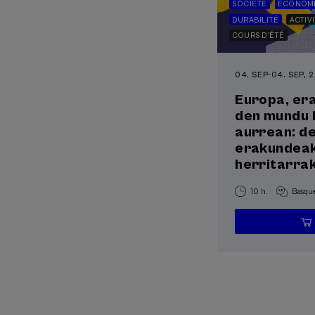
SOCIÉTÉ
ÉCONOMI
DURABILITÉ
ACTIV
COURS D'ÉTÉ
04. SEP
-
04. SEP, 
Europa, era
den mundu 
aurrean: d
erakundeak
herritarra
10 h.
Basqu