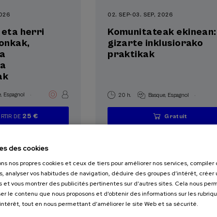
2026
02. SEP
-
03. SEP, 2026
 eta herri
Komunitateak ekinean:
ronkak,
gizarte inklusiorako
ta
praktikak
ia
ak
.
.
e
Espagnol
20 h.
Basque
Espagnol
25 €
ARTIR DE
Gratuit
...
Dernières
Gratuit
Date
Liste
Période
...
Dernières
Gratuit
Date
Liste
Période
places
passée
d'attente
d'inscription
places
passée
d'attente
d'inscription
terminée
terminée
es des cookies
ons nos propres cookies et ceux de tiers pour améliorer nos services, compile
s, analyser vos habitudes de navigation, déduire des groupes d’intérêt, créer u
s et vous montrer des publicités pertinentes sur d’autres sites. Cela nous pe
er le contenu que nous proposons et d’obtenir des informations sur les rubriq
’intérêt, tout en nous permettant d’améliorer le site Web et sa sécurité.
ACTIVITÉ GRATUITE
ÉCONOMIE ET ENTREPRISES
PSYCHOL