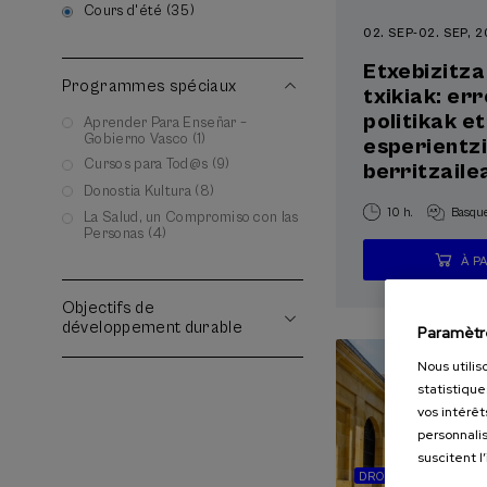
Cours d'été (35)
02. SEP
-
02. SEP, 
Etxebizitza
Programmes spéciaux
txikiak: er
politikak e
Aprender Para Enseñar –
Gobierno Vasco (1)
esperientz
Cursos para Tod@s (9)
berritzaile
Donostia Kultura (8)
10 h.
Basqu
La Salud, un Compromiso con las
Personas (4)
À P
Objectifs de
développement durable
Paramètr
Nous utilis
statistique
vos intérêt
personnalis
suscitent l
DROIT
HISTOIRE