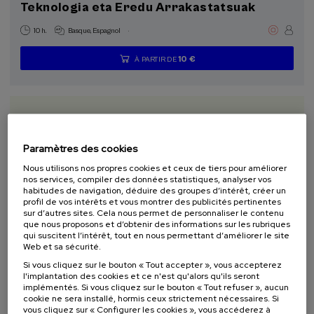
Teknologia eta Eredu Arrakastatsuak
.
10 h.
Basque
Espagnol
10 €
À PARTIR DE
...
Dernières
Gratuit
Date
Liste
Période
places
passée
d'attente
d'inscription
terminée
Paramètres des cookies
Nous utilisons nos propres cookies et ceux de tiers pour améliorer
nos services, compiler des données statistiques, analyser vos
habitudes de navigation, déduire des groupes d’intérêt, créer un
profil de vos intérêts et vous montrer des publicités pertinentes
sur d’autres sites. Cela nous permet de personnaliser le contenu
que nous proposons et d’obtenir des informations sur les rubriques
ÉCONOMIE ET ENTREPRISES
DURABILITÉ
ACTIVITÉ GRATUITE
DSF
qui suscitent l’intérêt, tout en nous permettant d’améliorer le site
Web et sa sécurité.
COURS D'ÉTÉ
Si vous cliquez sur le bouton « Tout accepter », vous accepterez
l'implantation des cookies et ce n'est qu'alors qu'ils seront
11. SEP
-
11. SEP, 2026
implémentés. Si vous cliquez sur le bouton « Tout refuser », aucun
Ekonomia Zirkularreko proiektuak lehen
cookie ne sera installé, hormis ceux strictement nécessaires. Si
sektorean
vous cliquez sur « Configurer les cookies », vous accéderez à