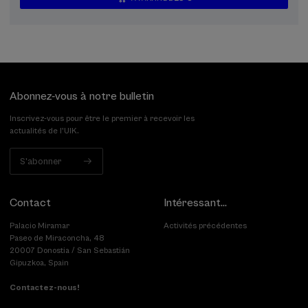
...
Dernières
Gratuit
Date
Liste
Période
places
passée
d'attente
d'inscription
terminée
Abonnez-vous à notre bulletin
Inscrivez-vous pour être le premier à recevoir les
actualités de l'UIK.
S'abonner
Contact
Intéressant...
Palacio Miramar
Activités précédentes
Paseo de Miraconcha, 48
20007 Donostia / San Sebastián
Gipuzkoa, Spain
Contactez-nous!