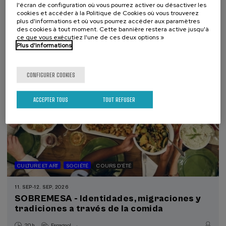
l'écran de configuration où vous pourrez activer ou désactiver les
.
10 h.
Basque
Espagnol
cookies et accéder à la Politique de Cookies où vous trouverez
plus d'informations et où vous pourrez accéder aux paramètres
des cookies à tout moment. Cette bannière restera active jusqu'à
Gratuit
...
Dernières
Gratuit
Date
Liste
Période
ce que vous exécutiez l'une de ces deux options »
places
passée
d'attente
d'inscription
Plus d'informations
terminée
CONFIGURER COOKIES
ACCEPTER TOUS
TOUT REFUSER
CULTURE ET ART
SOCIÉTÉ
COURS D'ÉTÉ
11. SEP
-
12. SEP, 2026
SOBREMESA - Identidades, migraciones y
tradiciones a través de la comida
.
20 h.
Espagnol