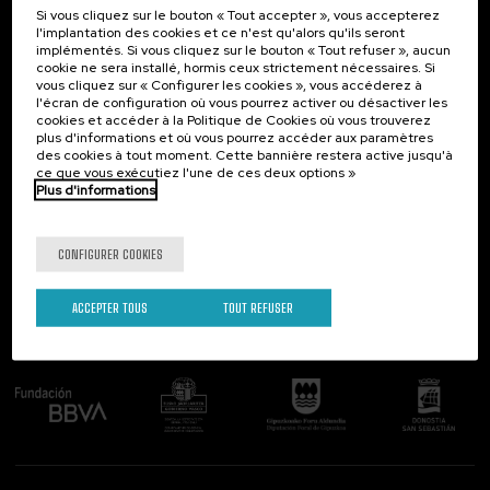
Si vous cliquez sur le bouton « Tout accepter », vous accepterez
Contact
Intéressant...
l'implantation des cookies et ce n'est qu'alors qu'ils seront
implémentés. Si vous cliquez sur le bouton « Tout refuser », aucun
Palacio Miramar
Activités précédentes
cookie ne sera installé, hormis ceux strictement nécessaires. Si
Paseo de Miraconcha, 48
vous cliquez sur « Configurer les cookies », vous accéderez à
20007 Donostia / San Sebastián
l'écran de configuration où vous pourrez activer ou désactiver les
Gipuzkoa, Spain
cookies et accéder à la Politique de Cookies où vous trouverez
plus d'informations et où vous pourrez accéder aux paramètres
Contactez-nous!
des cookies à tout moment. Cette bannière restera active jusqu'à
ce que vous exécutiez l'une de ces deux options »
Plus d'informations
Suivez-nous
CONFIGURER COOKIES
ACCEPTER TOUS
TOUT REFUSER
Comité organisateur