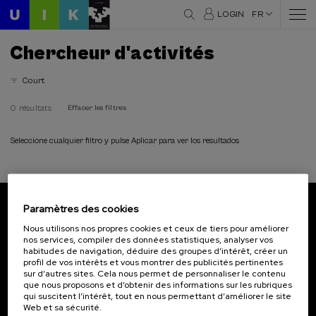
LOGIN
FR
Chercheur d'activités
Court
0 résultats
Effacer les filtres
Seleccione cualquier filtro y pulse Aplicar para ver los resultados
Paramètres des cookies
Abonnez-vous à notre bulletin
Nous utilisons nos propres cookies et ceux de tiers pour améliorer
nos services, compiler des données statistiques, analyser vos
Inscrivez-vous pour être le premier à recevoir les
habitudes de navigation, déduire des groupes d’intérêt, créer un
actualités de l'UIK.
profil de vos intérêts et vous montrer des publicités pertinentes
sur d’autres sites. Cela nous permet de personnaliser le contenu
que nous proposons et d’obtenir des informations sur les rubriques
S'abonner
qui suscitent l’intérêt, tout en nous permettant d’améliorer le site
Web et sa sécurité.