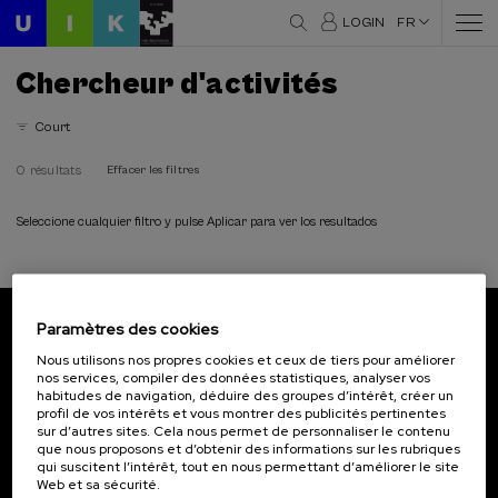
LOGIN
FR
Chercheur d'activités
Court
0 résultats
Effacer les filtres
Seleccione cualquier filtro y pulse Aplicar para ver los resultados
Paramètres des cookies
Abonnez-vous à notre bulletin
Nous utilisons nos propres cookies et ceux de tiers pour améliorer
nos services, compiler des données statistiques, analyser vos
Inscrivez-vous pour être le premier à recevoir les
habitudes de navigation, déduire des groupes d’intérêt, créer un
actualités de l'UIK.
profil de vos intérêts et vous montrer des publicités pertinentes
sur d’autres sites. Cela nous permet de personnaliser le contenu
que nous proposons et d’obtenir des informations sur les rubriques
S'abonner
qui suscitent l’intérêt, tout en nous permettant d’améliorer le site
Web et sa sécurité.