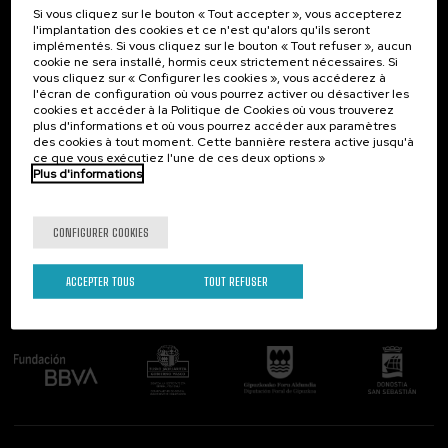
Si vous cliquez sur le bouton « Tout accepter », vous accepterez
Contact
Intéressant...
l'implantation des cookies et ce n'est qu'alors qu'ils seront
implémentés. Si vous cliquez sur le bouton « Tout refuser », aucun
Palacio Miramar
Activités précédentes
cookie ne sera installé, hormis ceux strictement nécessaires. Si
Paseo de Miraconcha, 48
vous cliquez sur « Configurer les cookies », vous accéderez à
20007 Donostia / San Sebastián
l'écran de configuration où vous pourrez activer ou désactiver les
Gipuzkoa, Spain
cookies et accéder à la Politique de Cookies où vous trouverez
plus d'informations et où vous pourrez accéder aux paramètres
Contactez-nous!
des cookies à tout moment. Cette bannière restera active jusqu'à
ce que vous exécutiez l'une de ces deux options »
Plus d'informations
Suivez-nous
CONFIGURER COOKIES
ACCEPTER TOUS
TOUT REFUSER
Comité organisateur