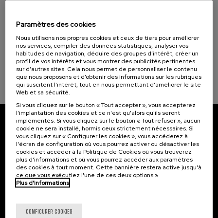
07. SEP
-
07. SEP, 2026
Contar la guerra: jóvenes contra la
Programmes spéciaux
desinformación
Paramètres des cookies
Cursos para Tod@s (1)
Nous utilisons nos propres cookies et ceux de tiers pour améliorer
.
10 h.
Espagnol
Anglais
nos services, compiler des données statistiques, analyser vos
habitudes de navigation, déduire des groupes d’intérêt, créer un
Objectifs de développement durable
25 €
À PARTIR DE
profil de vos intérêts et vous montrer des publicités pertinentes
...
Dernières
Gratuit
Date
Liste
Période
sur d’autres sites. Cela nous permet de personnaliser le contenu
places
passée
d'attente
d'inscription
terminée
que nous proposons et d’obtenir des informations sur les rubriques
qui suscitent l’intérêt, tout en nous permettant d’améliorer le site
Web et sa sécurité.
Si vous cliquez sur le bouton « Tout accepter », vous accepterez
l'implantation des cookies et ce n'est qu'alors qu'ils seront
implémentés. Si vous cliquez sur le bouton « Tout refuser », aucun
Abonnez-vous à notre bulletin
cookie ne sera installé, hormis ceux strictement nécessaires. Si
vous cliquez sur « Configurer les cookies », vous accéderez à
l'écran de configuration où vous pourrez activer ou désactiver les
Inscrivez-vous pour être le premier à recevoir les
cookies et accéder à la Politique de Cookies où vous trouverez
actualités de l'UIK.
plus d'informations et où vous pourrez accéder aux paramètres
des cookies à tout moment. Cette bannière restera active jusqu'à
S'abonner
ce que vous exécutiez l'une de ces deux options »
Plus d'informations
Contact
Intéressant...
CONFIGURER COOKIES