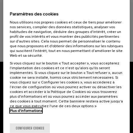
Programmes spéciaux
Visibilizando el duelo gestacional, perinatal
y neonatal
Donostia Kultura (1)
Paramètres des cookies
Nous utilisons nos propres cookies et ceux de tiers pour améliorer
.
20 h.
Espagnol
Basque
nos services, compiler des données statistiques, analyser vos
Objectifs de développement durable
habitudes de navigation, déduire des groupes d’intérêt, créer un
22 €
À PARTIR DE
...
Dernières
Gratuit
Date
Liste
Période
profil de vos intérêts et vous montrer des publicités pertinentes
places
passée
d'attente
d'inscription
sur d’autres sites. Cela nous permet de personnaliser le contenu
terminée
que nous proposons et d’obtenir des informations sur les rubriques
qui suscitent l’intérêt, tout en nous permettant d’améliorer le site
Web et sa sécurité.
Si vous cliquez sur le bouton « Tout accepter », vous accepterez
l'implantation des cookies et ce n'est qu'alors qu'ils seront
implémentés. Si vous cliquez sur le bouton « Tout refuser », aucun
Abonnez-vous à notre bulletin
cookie ne sera installé, hormis ceux strictement nécessaires. Si
vous cliquez sur « Configurer les cookies », vous accéderez à
Inscrivez-vous pour être le premier à recevoir les
l'écran de configuration où vous pourrez activer ou désactiver les
cookies et accéder à la Politique de Cookies où vous trouverez
actualités de l'UIK.
plus d'informations et où vous pourrez accéder aux paramètres
des cookies à tout moment. Cette bannière restera active jusqu'à
S'abonner
ce que vous exécutiez l'une de ces deux options »
Plus d'informations
Contact
Intéressant...
CONFIGURER COOKIES
Palacio Miramar
Activités précédentes