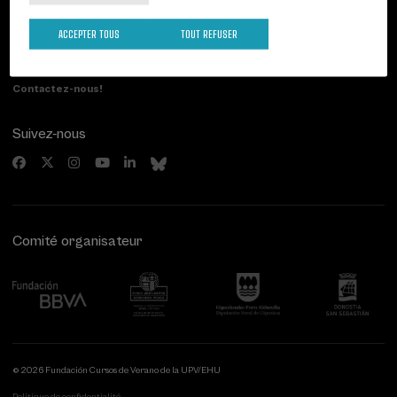
Palacio Miramar
Activités précédentes
Paseo de Miraconcha, 48
ACCEPTER TOUS
TOUT REFUSER
20007 Donostia / San Sebastián
Gipuzkoa, Spain
Contactez-nous!
Suivez-nous
Comité organisateur
© 2026 Fundación Cursos de Verano de la UPV/EHU