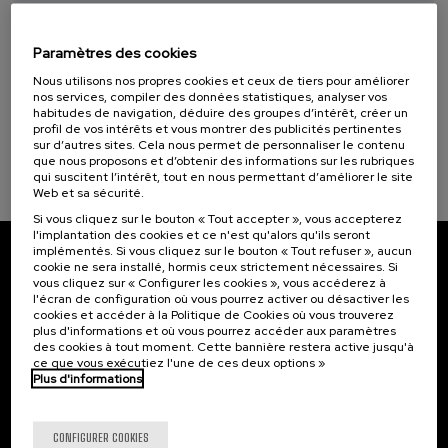
Objectifs de développement durable
Taller de Medición Ambiental: IA para la
Protección y Evaluación del Medio
14 - Vie aquatique marine (1)
Paramètres des cookies
Ambiente
Nous utilisons nos propres cookies et ceux de tiers pour améliorer
.
10 h.
Espagnol
Basque
nos services, compiler des données statistiques, analyser vos
habitudes de navigation, déduire des groupes d’intérêt, créer un
profil de vos intérêts et vous montrer des publicités pertinentes
20 €
À PARTIR DE
...
Dernières
Gratuit
Date
Liste
Période
sur d’autres sites. Cela nous permet de personnaliser le contenu
places
passée
d'attente
d'inscription
que nous proposons et d’obtenir des informations sur les rubriques
terminée
qui suscitent l’intérêt, tout en nous permettant d’améliorer le site
Web et sa sécurité.
Si vous cliquez sur le bouton « Tout accepter », vous accepterez
l'implantation des cookies et ce n'est qu'alors qu'ils seront
implémentés. Si vous cliquez sur le bouton « Tout refuser », aucun
cookie ne sera installé, hormis ceux strictement nécessaires. Si
Abonnez-vous à notre bulletin
vous cliquez sur « Configurer les cookies », vous accéderez à
l'écran de configuration où vous pourrez activer ou désactiver les
Inscrivez-vous pour être le premier à recevoir les
cookies et accéder à la Politique de Cookies où vous trouverez
actualités de l'UIK.
plus d'informations et où vous pourrez accéder aux paramètres
des cookies à tout moment. Cette bannière restera active jusqu'à
ce que vous exécutiez l'une de ces deux options »
S'abonner
Plus d'informations
Contact
Intéressant...
CONFIGURER COOKIES