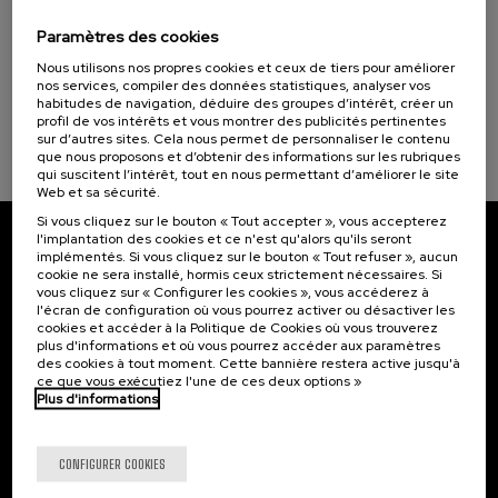
Programmes spéciaux
Incendios forestales ¿cómo afrontarlos? II
Paramètres des cookies
Cursos para Tod@s (1)
.
10 h.
Espagnol
Nous utilisons nos propres cookies et ceux de tiers pour améliorer
nos services, compiler des données statistiques, analyser vos
25 €
À PARTIR DE
habitudes de navigation, déduire des groupes d’intérêt, créer un
Objectifs de développement durable
...
Dernières
Gratuit
Date
Liste
Période
places
passée
d'attente
d'inscription
profil de vos intérêts et vous montrer des publicités pertinentes
terminée
sur d’autres sites. Cela nous permet de personnaliser le contenu
que nous proposons et d’obtenir des informations sur les rubriques
qui suscitent l’intérêt, tout en nous permettant d’améliorer le site
Web et sa sécurité.
Si vous cliquez sur le bouton « Tout accepter », vous accepterez
l'implantation des cookies et ce n'est qu'alors qu'ils seront
Abonnez-vous à notre bulletin
implémentés. Si vous cliquez sur le bouton « Tout refuser », aucun
cookie ne sera installé, hormis ceux strictement nécessaires. Si
vous cliquez sur « Configurer les cookies », vous accéderez à
Inscrivez-vous pour être le premier à recevoir les
l'écran de configuration où vous pourrez activer ou désactiver les
actualités de l'UIK.
cookies et accéder à la Politique de Cookies où vous trouverez
plus d'informations et où vous pourrez accéder aux paramètres
S'abonner
des cookies à tout moment. Cette bannière restera active jusqu'à
ce que vous exécutiez l'une de ces deux options »
Plus d'informations
Contact
Intéressant...
CONFIGURER COOKIES
Palacio Miramar
Activités précédentes
Paseo de Miraconcha, 48