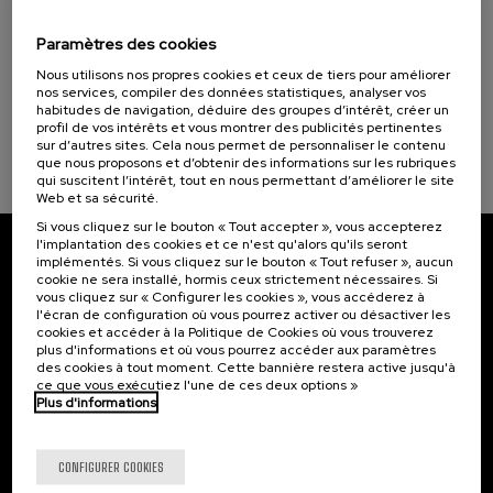
15. SEP
-
15. SEP, 2026
Programmes spéciaux
Incendios forestales ¿cómo afrontarlos? II
Paramètres des cookies
Cursos para Tod@s (1)
.
10 h.
Espagnol
Nous utilisons nos propres cookies et ceux de tiers pour améliorer
nos services, compiler des données statistiques, analyser vos
Objectifs de développement durable
habitudes de navigation, déduire des groupes d’intérêt, créer un
25 €
À PARTIR DE
...
Dernières
Gratuit
Date
Liste
Période
profil de vos intérêts et vous montrer des publicités pertinentes
places
passée
d'attente
d'inscription
sur d’autres sites. Cela nous permet de personnaliser le contenu
terminée
que nous proposons et d’obtenir des informations sur les rubriques
qui suscitent l’intérêt, tout en nous permettant d’améliorer le site
Web et sa sécurité.
Si vous cliquez sur le bouton « Tout accepter », vous accepterez
l'implantation des cookies et ce n'est qu'alors qu'ils seront
implémentés. Si vous cliquez sur le bouton « Tout refuser », aucun
Abonnez-vous à notre bulletin
cookie ne sera installé, hormis ceux strictement nécessaires. Si
vous cliquez sur « Configurer les cookies », vous accéderez à
Inscrivez-vous pour être le premier à recevoir les
l'écran de configuration où vous pourrez activer ou désactiver les
actualités de l'UIK.
cookies et accéder à la Politique de Cookies où vous trouverez
plus d'informations et où vous pourrez accéder aux paramètres
des cookies à tout moment. Cette bannière restera active jusqu'à
S'abonner
ce que vous exécutiez l'une de ces deux options »
Plus d'informations
Contact
Intéressant...
CONFIGURER COOKIES
Palacio Miramar
Activités précédentes