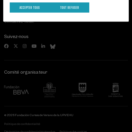
Paseo de Miraconcha, 48
20007 Donostia / San Sebastián
ACCEPTER TOUS
TOUT REFUSER
Gipuzkoa, Spain
Contactez-nous!
Suivez-nous
Comité organisateur
© 2026 Fundación Cursos de Verano de la UPV/EHU
Politique de confidentialité
Déclaration de confidentialité étendue
Politique des cookies