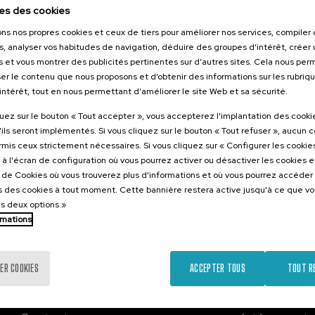
026
es des cookies
tikaren
ons nos propres cookies et ceux de tiers pour améliorer nos services, compile
zioa:
s, analyser vos habitudes de navigation, déduire des groupes d’intérêt, créer u
 eta Eredu
s et vous montrer des publicités pertinentes sur d’autres sites. Cela nous pe
tsuak
er le contenu que nous proposons et d’obtenir des informations sur les rubriq
’intérêt, tout en nous permettant d’améliorer le site Web et sa sécurité.
.
e
Espagnol
quez sur le bouton « Tout accepter », vous accepterez l'implantation des cooki
'ils seront implémentés. Si vous cliquez sur le bouton « Tout refuser », aucun 
10 €
ARTIR DE
ormis ceux strictement nécessaires. Si vous cliquez sur « Configurer les cookies
...
Dernières
Gratuit
Date
Liste
Période
places
passée
d'attente
d'inscription
à l'écran de configuration où vous pourrez activer ou désactiver les cookies 
terminée
e de Cookies où vous trouverez plus d'informations et où vous pourrez accéder
 des cookies à tout moment. Cette bannière restera active jusqu'à ce que v
es deux options »
rmations
ER COOKIES
ACCEPTER TOUS
TOUT R