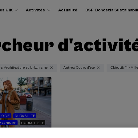
es UIK
Activités
Actualité
DSF. Donostia Sustainabil
cheur d'activit
e: Architecture et Urbanisme
Autres: Cours d'été
Objectif: 11 - Vi
LOGIE
DURABILITÉ
RBANISME
COURS D'ÉTÉ