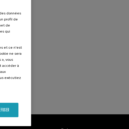
r des données
n profil de
rmet de
ues qui
es et ce n'est
cookie ne sera
 », vous
et accéder à
 aux
ous exécutiez
EFUSER