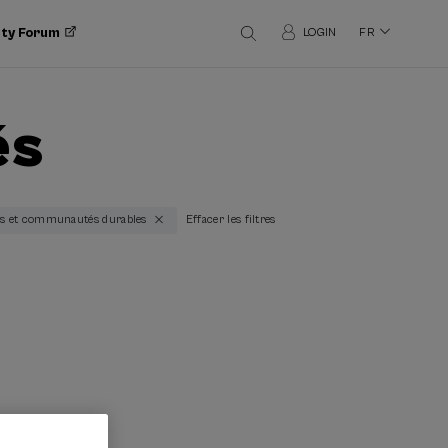
ity Forum
LOGIN
FR
és
lles et communautés durables
Effacer les filtres