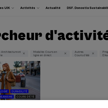
es UIK
Activités
Actualité
DSF. Donostia Sustainabil
cheur d'activit
 Architecture et
Modalite: Cours en
Autres:
Pro
me
ligne en direct
Cours d'été
Elka
LOGIE
DURABILITÉ
RBANISME
COURS D'ÉTÉ