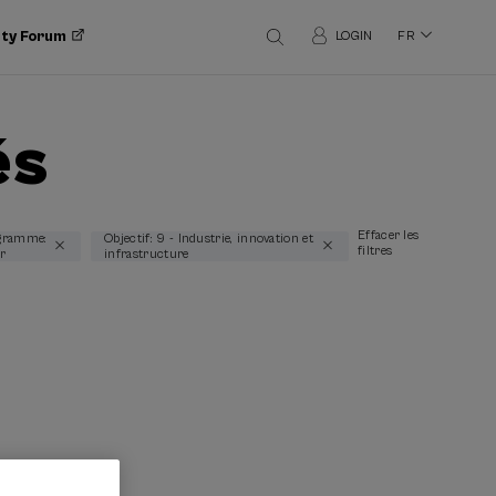
ity Forum
LOGIN
FR
és
Effacer les
gramme:
Objectif: 9 - Industrie, innovation et
filtres
r
infrastructure