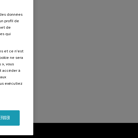
r des données
n profil de
rmet de
ues qui
es et ce n'est
cookie ne sera
 », vous
et accéder à
 aux
ous exécutiez
EFUSER