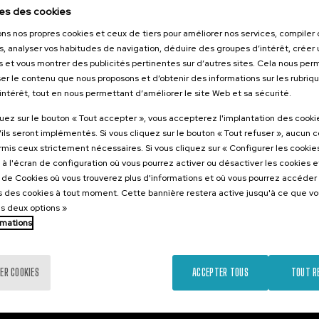
026
es des cookies
tikaren
ons nos propres cookies et ceux de tiers pour améliorer nos services, compile
zioa:
s, analyser vos habitudes de navigation, déduire des groupes d’intérêt, créer u
 eta Eredu
s et vous montrer des publicités pertinentes sur d’autres sites. Cela nous pe
er le contenu que nous proposons et d’obtenir des informations sur les rubriq
tsuak
’intérêt, tout en nous permettant d’améliorer le site Web et sa sécurité.
.
e
Espagnol
quez sur le bouton « Tout accepter », vous accepterez l'implantation des cooki
'ils seront implémentés. Si vous cliquez sur le bouton « Tout refuser », aucun 
10 €
ARTIR DE
ormis ceux strictement nécessaires. Si vous cliquez sur « Configurer les cookies
...
Dernières
Gratuit
Date
Liste
Période
places
passée
d'attente
d'inscription
à l'écran de configuration où vous pourrez activer ou désactiver les cookies 
terminée
e de Cookies où vous trouverez plus d'informations et où vous pourrez accéder
 des cookies à tout moment. Cette bannière restera active jusqu'à ce que v
es deux options »
rmations
ER COOKIES
ACCEPTER TOUS
TOUT R