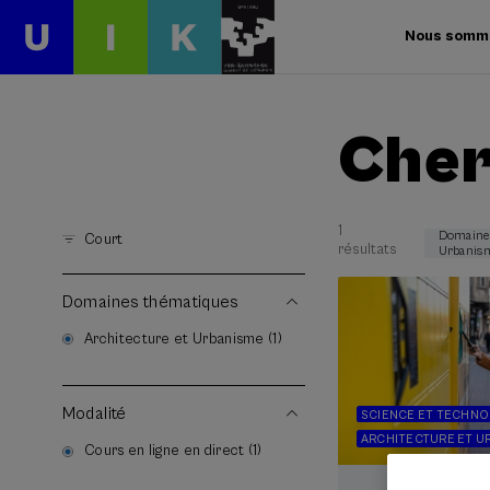
Nous somm
Cher
1
Domaine:
Court
résultats
Urbanis
Domaines thématiques
Architecture et Urbanisme (1)
Modalité
SCIENCE ET TECHNO
ARCHITECTURE ET U
Cours en ligne en direct (1)