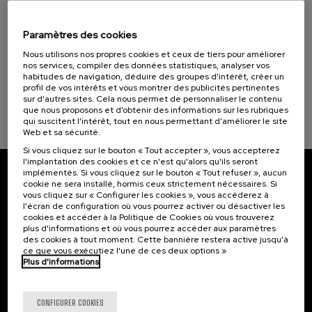
10. SEP
-
10. SEP, 2026
Elkar (1)
Hiri - Logistikaren Transformazioa:
Teknologia eta Eredu Arrakastatsuak
Paramètres des cookies
Objectifs de développement durable
Nous utilisons nos propres cookies et ceux de tiers pour améliorer
.
10 h.
Basque
Espagnol
nos services, compiler des données statistiques, analyser vos
habitudes de navigation, déduire des groupes d’intérêt, créer un
10 €
À PARTIR DE
profil de vos intérêts et vous montrer des publicités pertinentes
...
Dernières
Gratuit
Date
Liste
Période
sur d’autres sites. Cela nous permet de personnaliser le contenu
places
passée
d'attente
d'inscription
terminée
que nous proposons et d’obtenir des informations sur les rubriques
qui suscitent l’intérêt, tout en nous permettant d’améliorer le site
Web et sa sécurité.
Si vous cliquez sur le bouton « Tout accepter », vous accepterez
l'implantation des cookies et ce n'est qu'alors qu'ils seront
implémentés. Si vous cliquez sur le bouton « Tout refuser », aucun
Abonnez-vous à notre bulletin
cookie ne sera installé, hormis ceux strictement nécessaires. Si
vous cliquez sur « Configurer les cookies », vous accéderez à
l'écran de configuration où vous pourrez activer ou désactiver les
Inscrivez-vous pour être le premier à recevoir les
cookies et accéder à la Politique de Cookies où vous trouverez
actualités de l'UIK.
plus d'informations et où vous pourrez accéder aux paramètres
des cookies à tout moment. Cette bannière restera active jusqu'à
S'abonner
ce que vous exécutiez l'une de ces deux options »
Plus d'informations
Contact
Intéressant...
CONFIGURER COOKIES