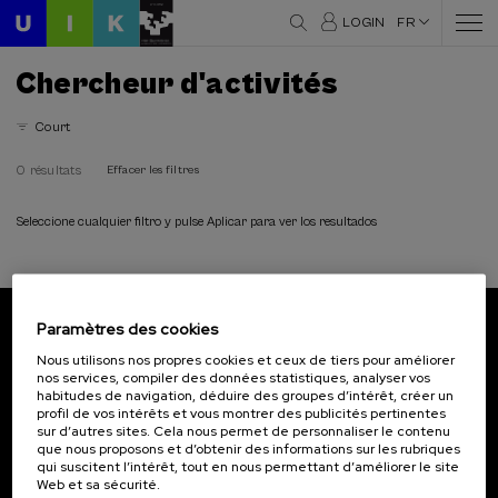
LOGIN
FR
Chercheur d'activités
Court
0 résultats
Effacer les filtres
Seleccione cualquier filtro y pulse Aplicar para ver los resultados
Paramètres des cookies
Abonnez-vous à notre bulletin
Nous utilisons nos propres cookies et ceux de tiers pour améliorer
nos services, compiler des données statistiques, analyser vos
Inscrivez-vous pour être le premier à recevoir les
habitudes de navigation, déduire des groupes d’intérêt, créer un
actualités de l'UIK.
profil de vos intérêts et vous montrer des publicités pertinentes
sur d’autres sites. Cela nous permet de personnaliser le contenu
que nous proposons et d’obtenir des informations sur les rubriques
S'abonner
qui suscitent l’intérêt, tout en nous permettant d’améliorer le site
Web et sa sécurité.