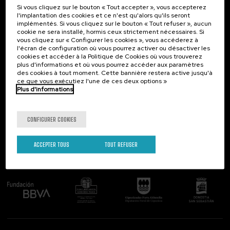
Si vous cliquez sur le bouton « Tout accepter », vous accepterez
Contact
Intéressant...
l'implantation des cookies et ce n'est qu'alors qu'ils seront
implémentés. Si vous cliquez sur le bouton « Tout refuser », aucun
Palacio Miramar
Activités précédentes
cookie ne sera installé, hormis ceux strictement nécessaires. Si
Paseo de Miraconcha, 48
vous cliquez sur « Configurer les cookies », vous accéderez à
20007 Donostia / San Sebastián
l'écran de configuration où vous pourrez activer ou désactiver les
Gipuzkoa, Spain
cookies et accéder à la Politique de Cookies où vous trouverez
plus d'informations et où vous pourrez accéder aux paramètres
Contactez-nous!
des cookies à tout moment. Cette bannière restera active jusqu'à
ce que vous exécutiez l'une de ces deux options »
Plus d'informations
Suivez-nous
CONFIGURER COOKIES
ACCEPTER TOUS
TOUT REFUSER
Comité organisateur