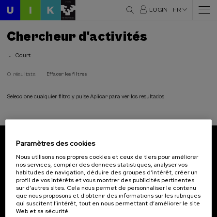
LOGIN
FR
Chercheur d'activités
Court
0 résultats
Effacer les filtres
Seleccione cualquier filtro y pulse Aplicar para ver los resultados
Paramètres des cookies
Abonnez-vous à notre bulletin
Nous utilisons nos propres cookies et ceux de tiers pour améliorer
nos services, compiler des données statistiques, analyser vos
Inscrivez-vous pour être le premier à recevoir les
habitudes de navigation, déduire des groupes d’intérêt, créer un
actualités de l'UIK.
profil de vos intérêts et vous montrer des publicités pertinentes
sur d’autres sites. Cela nous permet de personnaliser le contenu
que nous proposons et d’obtenir des informations sur les rubriques
S'abonner
qui suscitent l’intérêt, tout en nous permettant d’améliorer le site
Web et sa sécurité.