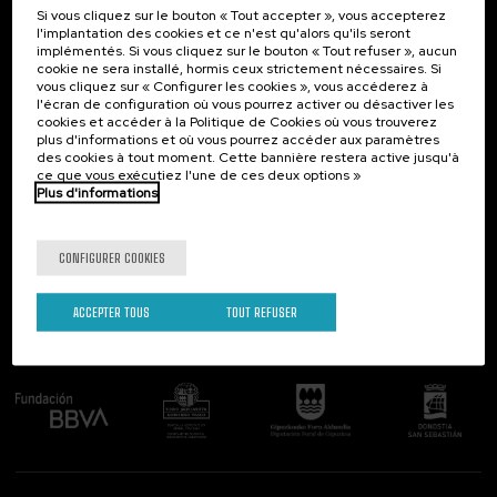
Si vous cliquez sur le bouton « Tout accepter », vous accepterez
Contact
Intéressant...
l'implantation des cookies et ce n'est qu'alors qu'ils seront
implémentés. Si vous cliquez sur le bouton « Tout refuser », aucun
Palacio Miramar
Activités précédentes
cookie ne sera installé, hormis ceux strictement nécessaires. Si
Paseo de Miraconcha, 48
vous cliquez sur « Configurer les cookies », vous accéderez à
20007 Donostia / San Sebastián
l'écran de configuration où vous pourrez activer ou désactiver les
Gipuzkoa, Spain
cookies et accéder à la Politique de Cookies où vous trouverez
plus d'informations et où vous pourrez accéder aux paramètres
Contactez-nous!
des cookies à tout moment. Cette bannière restera active jusqu'à
ce que vous exécutiez l'une de ces deux options »
Plus d'informations
Suivez-nous
CONFIGURER COOKIES
ACCEPTER TOUS
TOUT REFUSER
Comité organisateur