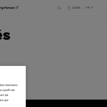
ity Forum
LOGIN
FR
és
r des données
n profil de
rmet de
ues qui