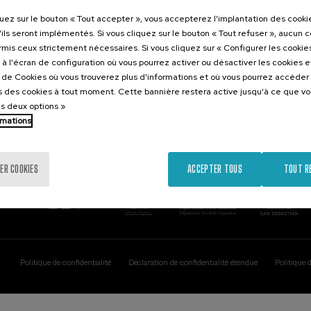
Contact
Intéressant..
quez sur le bouton « Tout accepter », vous accepterez l'implantation des cooki
'ils seront implémentés. Si vous cliquez sur le bouton « Tout refuser », aucun 
Palacio Miramar
Activités précéd
ormis ceux strictement nécessaires. Si vous cliquez sur « Configurer les cookies
Paseo de Miraconcha, 48
à l'écran de configuration où vous pourrez activer ou désactiver les cookies 
20007 Donostia / San Sebastián
e de Cookies où vous trouverez plus d'informations et où vous pourrez accéder
Gipuzkoa, Spain
 des cookies à tout moment. Cette bannière restera active jusqu'à ce que v
es deux options »
Contactez-nous!
rmations
ER COOKIES
ACCEPTER TOUS
TOUT R
Politique de confidentialité
Déclaration de confidentialité étendue
Politique 