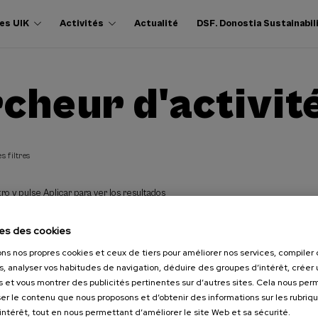
es UIK
Activités
Actualité
DSF. Donostia Sustainabil
cheur d'activit
s filtres
ro y pulse Aplicar para ver los resultados
es des cookies
ons nos propres cookies et ceux de tiers pour améliorer nos services, compile
s, analyser vos habitudes de navigation, déduire des groupes d’intérêt, créer u
s et vous montrer des publicités pertinentes sur d’autres sites. Cela nous pe
er le contenu que nous proposons et d’obtenir des informations sur les rubriq
’intérêt, tout en nous permettant d’améliorer le site Web et sa sécurité.