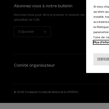
Abonnez-vous à notre bulletin
Si vous cli
qu'alors qu
Inscrivez-vous pour être le premier à recevoir les
installé, h
actualités de l'UIK.
accéderez 
la Politiqu
S'abonner
paramètres
l'une de c
Plus d'info
CONFIGUR
Comité organisateur
© 2026 Fundación Cursos de Verano de la UPV/EHU