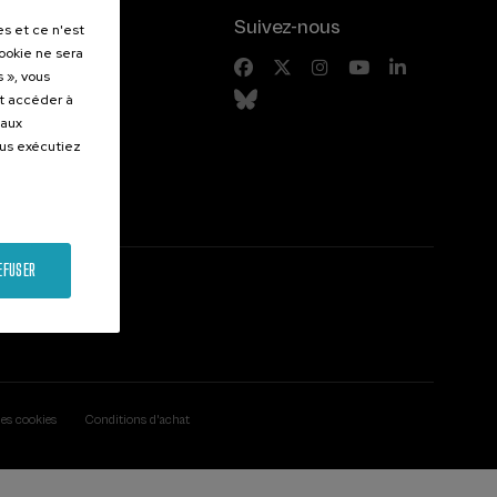
.
Suivez-nous
es et ce n'est
cookie ne sera
entes
 », vous
et accéder à
 aux
ous exécutiez
EFUSER
des cookies
Conditions d'achat