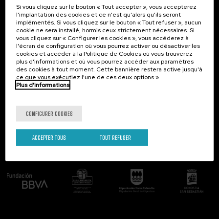
Si vous cliquez sur le bouton « Tout accepter », vous accepterez
Contact
Intéressant...
l'implantation des cookies et ce n'est qu'alors qu'ils seront
implémentés. Si vous cliquez sur le bouton « Tout refuser », aucun
Palacio Miramar
Activités précédentes
cookie ne sera installé, hormis ceux strictement nécessaires. Si
Paseo de Miraconcha, 48
vous cliquez sur « Configurer les cookies », vous accéderez à
20007 Donostia / San Sebastián
l'écran de configuration où vous pourrez activer ou désactiver les
Gipuzkoa, Spain
cookies et accéder à la Politique de Cookies où vous trouverez
plus d'informations et où vous pourrez accéder aux paramètres
Contactez-nous!
des cookies à tout moment. Cette bannière restera active jusqu'à
ce que vous exécutiez l'une de ces deux options »
Plus d'informations
Suivez-nous
CONFIGURER COOKIES
ACCEPTER TOUS
TOUT REFUSER
Comité organisateur