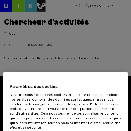
LOGIN
FR
Chercheur d'activités
Court
0 résultats
Effacer les filtres
Seleccione cualquier filtro y pulse Aplicar para ver los resultados
Paramètres des cookies
Abonnez-vous à notre bulletin
Nous utilisons nos propres cookies et ceux de tiers pour améliorer
nos services, compiler des données statistiques, analyser vos
Inscrivez-vous pour être le premier à recevoir les
habitudes de navigation, déduire des groupes d’intérêt, créer un
actualités de l'UIK.
profil de vos intérêts et vous montrer des publicités pertinentes
sur d’autres sites. Cela nous permet de personnaliser le contenu
que nous proposons et d’obtenir des informations sur les rubriques
S'abonner
qui suscitent l’intérêt, tout en nous permettant d’améliorer le site
Web et sa sécurité.