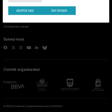
Palacio Miramar
Activités précédentes
Paseo de Miraconcha, 48
ACCEPTER TOUS
TOUT REFUSER
20007 Donostia / San Sebastián
Gipuzkoa, Spain
Contactez-nous!
Suivez-nous
Comité organisateur
© 2026 Fundación Cursos de Verano de la UPV/EHU