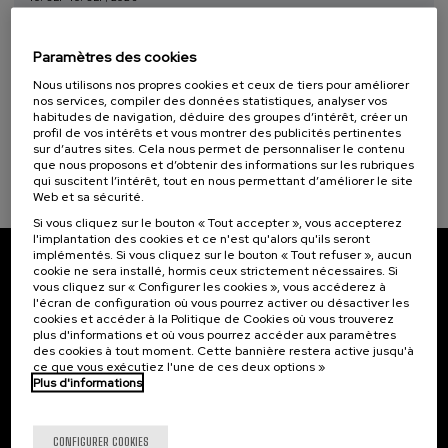
Escuela de comunicación ambiental 2026.
Narrativas climáticas: relatos para la
Objectifs de développement durable
Paramètres des cookies
acción
Nous utilisons nos propres cookies et ceux de tiers pour améliorer
.
10 h.
Espagnol
nos services, compiler des données statistiques, analyser vos
habitudes de navigation, déduire des groupes d’intérêt, créer un
profil de vos intérêts et vous montrer des publicités pertinentes
25 €
À PARTIR DE
...
Dernières
Gratuit
Date
Liste
Période
sur d’autres sites. Cela nous permet de personnaliser le contenu
places
passée
d'attente
d'inscription
que nous proposons et d’obtenir des informations sur les rubriques
terminée
qui suscitent l’intérêt, tout en nous permettant d’améliorer le site
Web et sa sécurité.
Si vous cliquez sur le bouton « Tout accepter », vous accepterez
l'implantation des cookies et ce n'est qu'alors qu'ils seront
implémentés. Si vous cliquez sur le bouton « Tout refuser », aucun
cookie ne sera installé, hormis ceux strictement nécessaires. Si
Abonnez-vous à notre bulletin
vous cliquez sur « Configurer les cookies », vous accéderez à
l'écran de configuration où vous pourrez activer ou désactiver les
Inscrivez-vous pour être le premier à recevoir les
cookies et accéder à la Politique de Cookies où vous trouverez
actualités de l'UIK.
plus d'informations et où vous pourrez accéder aux paramètres
des cookies à tout moment. Cette bannière restera active jusqu'à
ce que vous exécutiez l'une de ces deux options »
S'abonner
Plus d'informations
Contact
Intéressant...
CONFIGURER COOKIES