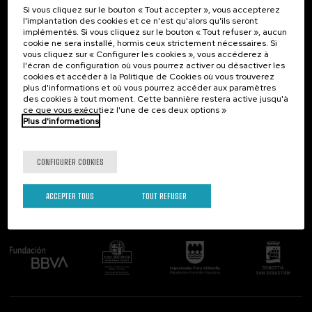
Si vous cliquez sur le bouton « Tout accepter », vous accepterez
Contact
Intéressant...
l'implantation des cookies et ce n'est qu'alors qu'ils seront
implémentés. Si vous cliquez sur le bouton « Tout refuser », aucun
Palacio Miramar
Activités précédentes
cookie ne sera installé, hormis ceux strictement nécessaires. Si
Paseo de Miraconcha, 48
vous cliquez sur « Configurer les cookies », vous accéderez à
20007 Donostia / San Sebastián
l'écran de configuration où vous pourrez activer ou désactiver les
Gipuzkoa, Spain
cookies et accéder à la Politique de Cookies où vous trouverez
plus d'informations et où vous pourrez accéder aux paramètres
Contactez-nous!
des cookies à tout moment. Cette bannière restera active jusqu'à
ce que vous exécutiez l'une de ces deux options »
Plus d'informations
Suivez-nous
CONFIGURER COOKIES
ACCEPTER TOUS
TOUT REFUSER
Comité organisateur