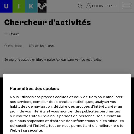
LOGIN
FR
Chercheur d'activités
Court
0 résultats
Effacer les filtres
Seleccione cualquier filtro y pulse Aplicar para ver los resultados
Paramètres des cookies
Abonnez-vous à notre bulletin
Nous utilisons nos propres cookies et ceux de tiers pour améliorer
nos services, compiler des données statistiques, analyser vos
Inscrivez-vous pour être le premier à recevoir les
habitudes de navigation, déduire des groupes d’intérêt, créer un
actualités de l'UIK.
profil de vos intérêts et vous montrer des publicités pertinentes
sur d’autres sites. Cela nous permet de personnaliser le contenu
que nous proposons et d’obtenir des informations sur les rubriques
S'abonner
qui suscitent l’intérêt, tout en nous permettant d’améliorer le site
Web et sa sécurité.