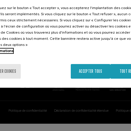
Contact
Intéressant..
quez sur le bouton « Tout accepter », vous accepterez l'implantation des cooki
'ils seront implémentés. Si vous cliquez sur le bouton « Tout refuser », aucun 
Palacio Miramar
Activités précéd
ormis ceux strictement nécessaires. Si vous cliquez sur « Configurer les cookies
Paseo de Miraconcha, 48
à l'écran de configuration où vous pourrez activer ou désactiver les cookies 
20007 Donostia / San Sebastián
e de Cookies où vous trouverez plus d'informations et où vous pourrez accéder
Gipuzkoa, Spain
 des cookies à tout moment. Cette bannière restera active jusqu'à ce que v
es deux options »
Contactez-nous!
rmations
ER COOKIES
ACCEPTER TOUS
TOUT R
Politique de confidentialité
Déclaration de confidentialité étendue
Politique 