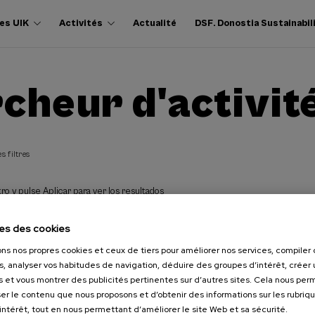
es UIK
Activités
Actualité
DSF. Donostia Sustainabil
cheur d'activit
s filtres
ro y pulse Aplicar para ver los resultados
es des cookies
ons nos propres cookies et ceux de tiers pour améliorer nos services, compile
s, analyser vos habitudes de navigation, déduire des groupes d’intérêt, créer u
s et vous montrer des publicités pertinentes sur d’autres sites. Cela nous pe
er le contenu que nous proposons et d’obtenir des informations sur les rubriq
’intérêt, tout en nous permettant d’améliorer le site Web et sa sécurité.