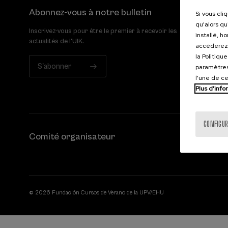
Abonnez-vous à notre bulletin
Si vous cli
qu'alors qu
Inscrivez-vous pour être le premier à recevoir les
installé, h
actualités de l'UIK.
accéderez 
la Politiqu
S'abonner
paramètres
l'une de c
Plus d'info
CONFIGUR
Comité organisateur
© 2026 Fundación Cursos de Verano de la UPV/EHU