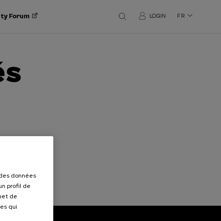
ity Forum
LOGIN
FR
és
r des données
n profil de
rmet de
ues qui