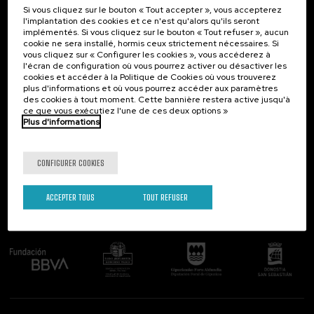
Si vous cliquez sur le bouton « Tout accepter », vous accepterez
Contact
Intéressant...
l'implantation des cookies et ce n'est qu'alors qu'ils seront
implémentés. Si vous cliquez sur le bouton « Tout refuser », aucun
Palacio Miramar
Activités précédentes
cookie ne sera installé, hormis ceux strictement nécessaires. Si
Paseo de Miraconcha, 48
vous cliquez sur « Configurer les cookies », vous accéderez à
20007 Donostia / San Sebastián
l'écran de configuration où vous pourrez activer ou désactiver les
Gipuzkoa, Spain
cookies et accéder à la Politique de Cookies où vous trouverez
plus d'informations et où vous pourrez accéder aux paramètres
Contactez-nous!
des cookies à tout moment. Cette bannière restera active jusqu'à
ce que vous exécutiez l'une de ces deux options »
Plus d'informations
Suivez-nous
CONFIGURER COOKIES
ACCEPTER TOUS
TOUT REFUSER
Comité organisateur