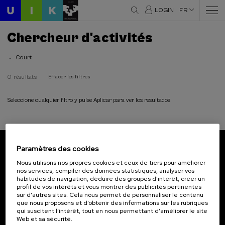
LOGIN
FR
Chercheur d'activités
Court
0 résultats
Effacer les filtres
Seleccione cualquier filtro y pulse Aplicar para ver los resultados
Paramètres des cookies
Abonnez-vous à notre bulletin
Nous utilisons nos propres cookies et ceux de tiers pour améliorer
nos services, compiler des données statistiques, analyser vos
Inscrivez-vous pour être le premier à recevoir les
habitudes de navigation, déduire des groupes d’intérêt, créer un
actualités de l'UIK.
profil de vos intérêts et vous montrer des publicités pertinentes
sur d’autres sites. Cela nous permet de personnaliser le contenu
que nous proposons et d’obtenir des informations sur les rubriques
S'abonner
qui suscitent l’intérêt, tout en nous permettant d’améliorer le site
Web et sa sécurité.