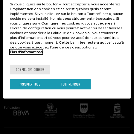
Si vous cliquez sur le bouton « Tout accepter », vous accepterez
Contact
Intéressant...
l'implantation des cookies et ce n'est qu'alors qu'ils seront
implémentés. Si vous cliquez sur le bouton « Tout refuser », aucun
Palacio Miramar
Activités précédentes
cookie ne sera installé, hormis ceux strictement nécessaires. Si
Paseo de Miraconcha, 48
vous cliquez sur « Configurer les cookies », vous accéderez à
20007 Donostia / San Sebastián
l'écran de configuration où vous pourrez activer ou désactiver les
Gipuzkoa, Spain
cookies et accéder à la Politique de Cookies où vous trouverez
plus d'informations et où vous pourrez accéder aux paramètres
Contactez-nous!
des cookies à tout moment. Cette bannière restera active jusqu'à
ce que vous exécutiez l'une de ces deux options »
Plus d'informations
Suivez-nous
CONFIGURER COOKIES
ACCEPTER TOUS
TOUT REFUSER
Comité organisateur