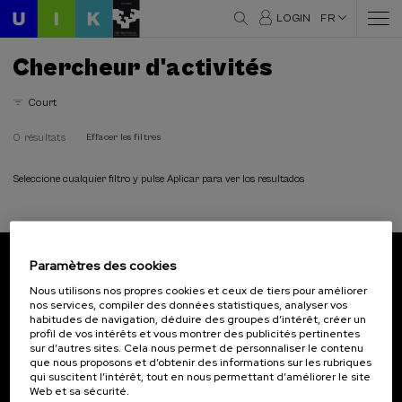
LOGIN
FR
Chercheur d'activités
Court
0 résultats
Effacer les filtres
Seleccione cualquier filtro y pulse Aplicar para ver los resultados
Paramètres des cookies
Abonnez-vous à notre bulletin
Nous utilisons nos propres cookies et ceux de tiers pour améliorer
nos services, compiler des données statistiques, analyser vos
Inscrivez-vous pour être le premier à recevoir les
habitudes de navigation, déduire des groupes d’intérêt, créer un
actualités de l'UIK.
profil de vos intérêts et vous montrer des publicités pertinentes
sur d’autres sites. Cela nous permet de personnaliser le contenu
que nous proposons et d’obtenir des informations sur les rubriques
S'abonner
qui suscitent l’intérêt, tout en nous permettant d’améliorer le site
Web et sa sécurité.