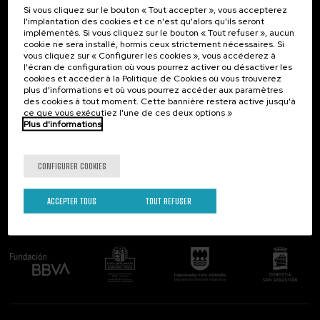
Si vous cliquez sur le bouton « Tout accepter », vous accepterez
Contact
Intéressant...
l'implantation des cookies et ce n'est qu'alors qu'ils seront
implémentés. Si vous cliquez sur le bouton « Tout refuser », aucun
Palacio Miramar
Activités précédentes
cookie ne sera installé, hormis ceux strictement nécessaires. Si
Paseo de Miraconcha, 48
vous cliquez sur « Configurer les cookies », vous accéderez à
20007 Donostia / San Sebastián
l'écran de configuration où vous pourrez activer ou désactiver les
Gipuzkoa, Spain
cookies et accéder à la Politique de Cookies où vous trouverez
plus d'informations et où vous pourrez accéder aux paramètres
Contactez-nous!
des cookies à tout moment. Cette bannière restera active jusqu'à
ce que vous exécutiez l'une de ces deux options »
Plus d'informations
Suivez-nous
CONFIGURER COOKIES
ACCEPTER TOUS
TOUT REFUSER
Comité organisateur