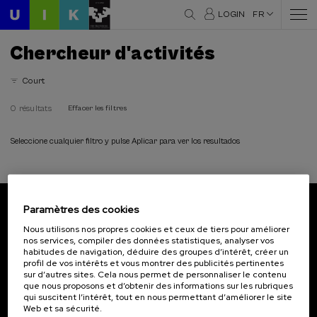
LOGIN
FR
Chercheur d'activités
Court
0 résultats
Effacer les filtres
Seleccione cualquier filtro y pulse Aplicar para ver los resultados
Paramètres des cookies
Abonnez-vous à notre bulletin
Nous utilisons nos propres cookies et ceux de tiers pour améliorer
nos services, compiler des données statistiques, analyser vos
Inscrivez-vous pour être le premier à recevoir les
habitudes de navigation, déduire des groupes d’intérêt, créer un
actualités de l'UIK.
profil de vos intérêts et vous montrer des publicités pertinentes
sur d’autres sites. Cela nous permet de personnaliser le contenu
que nous proposons et d’obtenir des informations sur les rubriques
S'abonner
qui suscitent l’intérêt, tout en nous permettant d’améliorer le site
Web et sa sécurité.