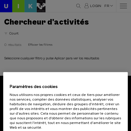
LOGIN
FR
Chercheur d'activités
Court
0 résultats
Effacer les filtres
Seleccione cualquier filtro y pulse Aplicar para ver los resultados
Paramètres des cookies
Abonnez-vous à notre bulletin
Nous utilisons nos propres cookies et ceux de tiers pour améliorer
nos services, compiler des données statistiques, analyser vos
Inscrivez-vous pour être le premier à recevoir les
habitudes de navigation, déduire des groupes d’intérêt, créer un
actualités de l'UIK.
profil de vos intérêts et vous montrer des publicités pertinentes
sur d’autres sites. Cela nous permet de personnaliser le contenu
que nous proposons et d’obtenir des informations sur les rubriques
S'abonner
qui suscitent l’intérêt, tout en nous permettant d’améliorer le site
Web et sa sécurité.