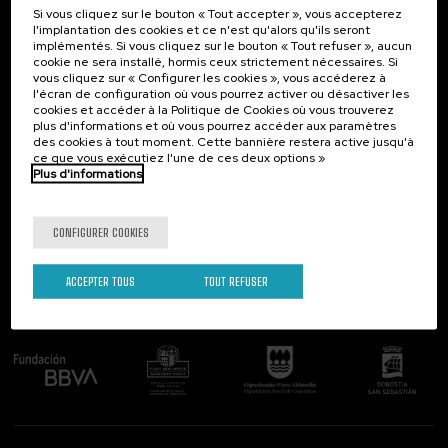
Si vous cliquez sur le bouton « Tout accepter », vous accepterez
Contact
Intéressant...
l'implantation des cookies et ce n'est qu'alors qu'ils seront
implémentés. Si vous cliquez sur le bouton « Tout refuser », aucun
Palacio Miramar
Activités précédentes
cookie ne sera installé, hormis ceux strictement nécessaires. Si
Paseo de Miraconcha, 48
vous cliquez sur « Configurer les cookies », vous accéderez à
20007 Donostia / San Sebastián
l'écran de configuration où vous pourrez activer ou désactiver les
Gipuzkoa, Spain
cookies et accéder à la Politique de Cookies où vous trouverez
plus d'informations et où vous pourrez accéder aux paramètres
Contactez-nous!
des cookies à tout moment. Cette bannière restera active jusqu'à
ce que vous exécutiez l'une de ces deux options »
Plus d'informations
Suivez-nous
CONFIGURER COOKIES
ACCEPTER TOUS
TOUT REFUSER
Comité organisateur