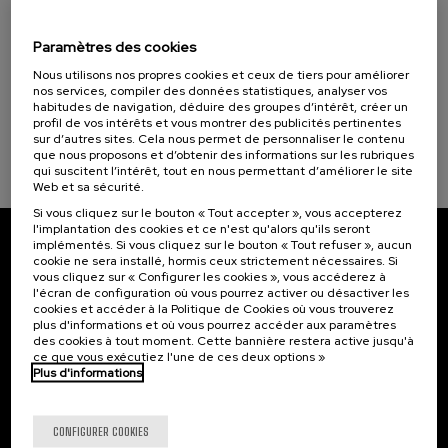
SOBREMESA - Identidades, migraciones y
tradiciones a través de la comida
Paramètres des cookies
Nous utilisons nos propres cookies et ceux de tiers pour améliorer
.
20 h.
Espagnol
nos services, compiler des données statistiques, analyser vos
habitudes de navigation, déduire des groupes d’intérêt, créer un
25 €
À PARTIR DE
...
Dernières
Gratuit
Date
Liste
Période
profil de vos intérêts et vous montrer des publicités pertinentes
places
passée
d'attente
d'inscription
sur d’autres sites. Cela nous permet de personnaliser le contenu
terminée
que nous proposons et d’obtenir des informations sur les rubriques
qui suscitent l’intérêt, tout en nous permettant d’améliorer le site
Web et sa sécurité.
Si vous cliquez sur le bouton « Tout accepter », vous accepterez
l'implantation des cookies et ce n'est qu'alors qu'ils seront
implémentés. Si vous cliquez sur le bouton « Tout refuser », aucun
Abonnez-vous à notre bulletin
cookie ne sera installé, hormis ceux strictement nécessaires. Si
vous cliquez sur « Configurer les cookies », vous accéderez à
Inscrivez-vous pour être le premier à recevoir les
l'écran de configuration où vous pourrez activer ou désactiver les
cookies et accéder à la Politique de Cookies où vous trouverez
actualités de l'UIK.
plus d'informations et où vous pourrez accéder aux paramètres
des cookies à tout moment. Cette bannière restera active jusqu'à
S'abonner
ce que vous exécutiez l'une de ces deux options »
Plus d'informations
Contact
Intéressant...
CONFIGURER COOKIES
Palacio Miramar
Activités précédentes