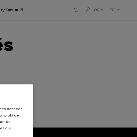
ity Forum
LOGIN
FR
és
r des données
n profil de
rmet de
ues qui