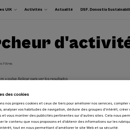
es UIK
Activités
Actualité
DSF. Donostia Sustainabil
cheur d'activit
s filtres
ro y pulse Aplicar para ver los resultados
es des cookies
ons nos propres cookies et ceux de tiers pour améliorer nos services, compile
s, analyser vos habitudes de navigation, déduire des groupes d’intérêt, créer u
s et vous montrer des publicités pertinentes sur d’autres sites. Cela nous pe
er le contenu que nous proposons et d’obtenir des informations sur les rubriq
’intérêt, tout en nous permettant d’améliorer le site Web et sa sécurité.