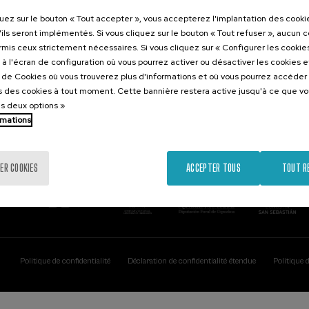
Contact
Intéressant..
quez sur le bouton « Tout accepter », vous accepterez l'implantation des cooki
'ils seront implémentés. Si vous cliquez sur le bouton « Tout refuser », aucun 
Palacio Miramar
Activités précéd
ormis ceux strictement nécessaires. Si vous cliquez sur « Configurer les cookies
Paseo de Miraconcha, 48
à l'écran de configuration où vous pourrez activer ou désactiver les cookies 
20007 Donostia / San Sebastián
e de Cookies où vous trouverez plus d'informations et où vous pourrez accéder
Gipuzkoa, Spain
 des cookies à tout moment. Cette bannière restera active jusqu'à ce que v
es deux options »
Contactez-nous!
rmations
ER COOKIES
ACCEPTER TOUS
TOUT R
Politique de confidentialité
Déclaration de confidentialité étendue
Politique 