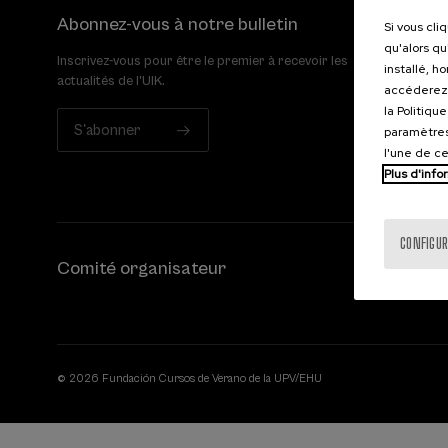
Abonnez-vous à notre bulletin
Si vous cli
qu'alors qu
Inscrivez-vous pour être le premier à recevoir les
installé, h
actualités de l'UIK.
accéderez 
la Politiqu
S'abonner
paramètres
l'une de c
Plus d'info
CONFIGUR
Comité organisateur
© 2026 Fundación Cursos de Verano de la UPV/EHU