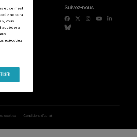
.
Suivez-nous
es et ce n'est
cookie ne sera
entes
 », vous
et accéder à
 aux
ous exécutiez
EFUSER
des cookies
Conditions d'achat