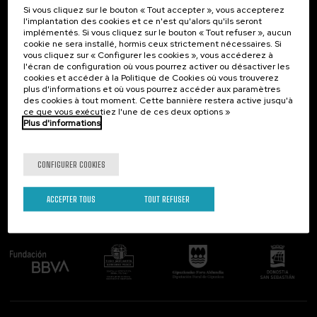
Si vous cliquez sur le bouton « Tout accepter », vous accepterez
Contact
Intéressant...
l'implantation des cookies et ce n'est qu'alors qu'ils seront
implémentés. Si vous cliquez sur le bouton « Tout refuser », aucun
Palacio Miramar
Activités précédentes
cookie ne sera installé, hormis ceux strictement nécessaires. Si
Paseo de Miraconcha, 48
vous cliquez sur « Configurer les cookies », vous accéderez à
20007 Donostia / San Sebastián
l'écran de configuration où vous pourrez activer ou désactiver les
Gipuzkoa, Spain
cookies et accéder à la Politique de Cookies où vous trouverez
plus d'informations et où vous pourrez accéder aux paramètres
Contactez-nous!
des cookies à tout moment. Cette bannière restera active jusqu'à
ce que vous exécutiez l'une de ces deux options »
Plus d'informations
Suivez-nous
CONFIGURER COOKIES
ACCEPTER TOUS
TOUT REFUSER
Comité organisateur