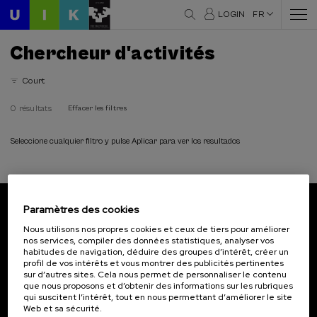
LOGIN
FR
Chercheur d'activités
Court
0 résultats
Effacer les filtres
Seleccione cualquier filtro y pulse Aplicar para ver los resultados
Paramètres des cookies
Abonnez-vous à notre bulletin
Nous utilisons nos propres cookies et ceux de tiers pour améliorer
nos services, compiler des données statistiques, analyser vos
Inscrivez-vous pour être le premier à recevoir les
habitudes de navigation, déduire des groupes d’intérêt, créer un
actualités de l'UIK.
profil de vos intérêts et vous montrer des publicités pertinentes
sur d’autres sites. Cela nous permet de personnaliser le contenu
que nous proposons et d’obtenir des informations sur les rubriques
S'abonner
qui suscitent l’intérêt, tout en nous permettant d’améliorer le site
Web et sa sécurité.