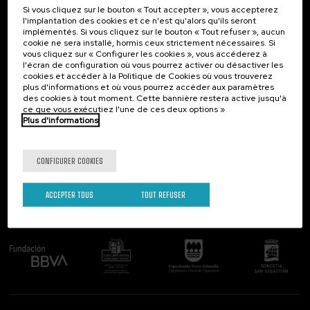
Si vous cliquez sur le bouton « Tout accepter », vous accepterez
Contact
Intéressant...
l'implantation des cookies et ce n'est qu'alors qu'ils seront
implémentés. Si vous cliquez sur le bouton « Tout refuser », aucun
Palacio Miramar
Activités précédentes
cookie ne sera installé, hormis ceux strictement nécessaires. Si
Paseo de Miraconcha, 48
vous cliquez sur « Configurer les cookies », vous accéderez à
20007 Donostia / San Sebastián
l'écran de configuration où vous pourrez activer ou désactiver les
Gipuzkoa, Spain
cookies et accéder à la Politique de Cookies où vous trouverez
plus d'informations et où vous pourrez accéder aux paramètres
Contactez-nous!
des cookies à tout moment. Cette bannière restera active jusqu'à
ce que vous exécutiez l'une de ces deux options »
Plus d'informations
Suivez-nous
CONFIGURER COOKIES
ACCEPTER TOUS
TOUT REFUSER
Comité organisateur