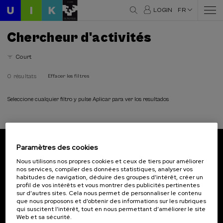
LOGIN
FR
Chercheur d'activités
Court
0 résultats
Effacer les filtres
Seleccione cualquier filtro y pulse Aplicar para ver los resultados
Paramètres des cookies
Abonnez-vous à notre bulletin
Nous utilisons nos propres cookies et ceux de tiers pour améliorer
nos services, compiler des données statistiques, analyser vos
Inscrivez-vous pour être le premier à recevoir les
habitudes de navigation, déduire des groupes d’intérêt, créer un
actualités de l'UIK.
profil de vos intérêts et vous montrer des publicités pertinentes
sur d’autres sites. Cela nous permet de personnaliser le contenu
que nous proposons et d’obtenir des informations sur les rubriques
S'abonner
qui suscitent l’intérêt, tout en nous permettant d’améliorer le site
Web et sa sécurité.