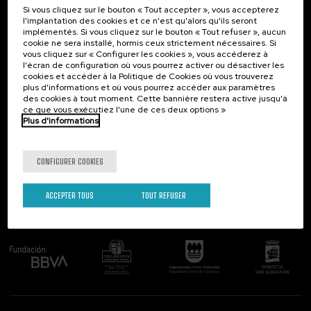
Si vous cliquez sur le bouton « Tout accepter », vous accepterez
Contact
Intéressant...
l'implantation des cookies et ce n'est qu'alors qu'ils seront
implémentés. Si vous cliquez sur le bouton « Tout refuser », aucun
Palacio Miramar
Activités précédentes
cookie ne sera installé, hormis ceux strictement nécessaires. Si
Paseo de Miraconcha, 48
vous cliquez sur « Configurer les cookies », vous accéderez à
20007 Donostia / San Sebastián
l'écran de configuration où vous pourrez activer ou désactiver les
Gipuzkoa, Spain
cookies et accéder à la Politique de Cookies où vous trouverez
plus d'informations et où vous pourrez accéder aux paramètres
Contactez-nous!
des cookies à tout moment. Cette bannière restera active jusqu'à
ce que vous exécutiez l'une de ces deux options »
Plus d'informations
Suivez-nous
CONFIGURER COOKIES
ACCEPTER TOUS
TOUT REFUSER
Comité organisateur