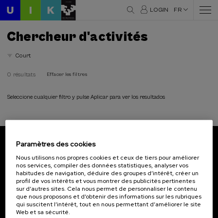
LOGIN
FR
Chercheur d'activités
Court
0 résultats
Effacer les filtres
Seleccione cualquier filtro y pulse Aplicar para ver los resultados
Paramètres des cookies
Abonnez-vous à notre bulletin
Nous utilisons nos propres cookies et ceux de tiers pour améliorer
nos services, compiler des données statistiques, analyser vos
Inscrivez-vous pour être le premier à recevoir les
habitudes de navigation, déduire des groupes d’intérêt, créer un
actualités de l'UIK.
profil de vos intérêts et vous montrer des publicités pertinentes
sur d’autres sites. Cela nous permet de personnaliser le contenu
que nous proposons et d’obtenir des informations sur les rubriques
S'abonner
qui suscitent l’intérêt, tout en nous permettant d’améliorer le site
Web et sa sécurité.