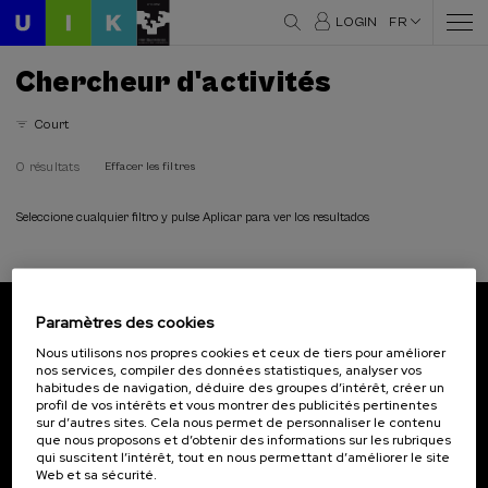
LOGIN
FR
Chercheur d'activités
Court
0 résultats
Effacer les filtres
Seleccione cualquier filtro y pulse Aplicar para ver los resultados
Paramètres des cookies
Abonnez-vous à notre bulletin
Nous utilisons nos propres cookies et ceux de tiers pour améliorer
nos services, compiler des données statistiques, analyser vos
Inscrivez-vous pour être le premier à recevoir les
habitudes de navigation, déduire des groupes d’intérêt, créer un
actualités de l'UIK.
profil de vos intérêts et vous montrer des publicités pertinentes
sur d’autres sites. Cela nous permet de personnaliser le contenu
que nous proposons et d’obtenir des informations sur les rubriques
S'abonner
qui suscitent l’intérêt, tout en nous permettant d’améliorer le site
Web et sa sécurité.