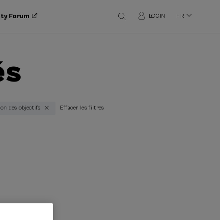
ity Forum
LOGIN
FR
és
ion des objectifs
Effacer les filtres