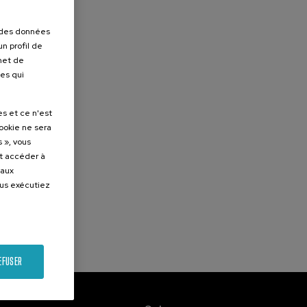
r des données
n profil de
rmet de
ues qui
es et ce n'est
cookie ne sera
 », vous
et accéder à
 aux
ous exécutiez
EFUSER