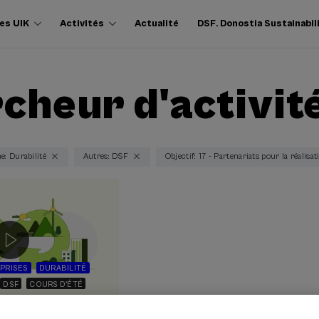
es UIK
Activités
Actualité
DSF. Donostia Sustainabil
cheur d'activit
: Durabilité
Autres: DSF
Objectif: 17 - Partenariats pour la réalisat
PRISES
DURABILITÉ
DSF
COURS D'ÉTÉ