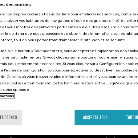
26
es des cookies
irkularreko
ons nos propres cookies et ceux de tiers pour améliorer nos services, compile
 lehen
s, analyser vos habitudes de navigation, déduire des groupes d’intérêt, créer u
s et vous montrer des publicités pertinentes sur d’autres sites. Cela nous pe
er le contenu que nous proposons et d’obtenir des informations sur les rubriq
’intérêt, tout en nous permettant d’améliorer le site Web et sa sécurité.
.
e
Espagnol
quez sur le bouton « Tout accepter », vous accepterez l'implantation des cooki
'ils seront implémentés. Si vous cliquez sur le bouton « Tout refuser », aucun 
Gratuit
ormis ceux strictement nécessaires. Si vous cliquez sur « Configurer les cookies
...
Dernières
Gratuit
Date
Liste
Période
places
passée
d'attente
d'inscription
à l'écran de configuration où vous pourrez activer ou désactiver les cookies 
terminée
e de Cookies où vous trouverez plus d'informations et où vous pourrez accéder
 des cookies à tout moment. Cette bannière restera active jusqu'à ce que v
es deux options »
rmations
ER COOKIES
ACCEPTER TOUS
TOUT R