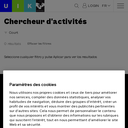
LOGIN
FR
Chercheur d'activités
Court
0 résultats
Effacer les filtres
Seleccione cualquier filtro y pulse Aplicar para ver los resultados
Paramètres des cookies
Abonnez-vous à notre bulletin
Nous utilisons nos propres cookies et ceux de tiers pour améliorer
nos services, compiler des données statistiques, analyser vos
Inscrivez-vous pour être le premier à recevoir les
habitudes de navigation, déduire des groupes d’intérêt, créer un
actualités de l'UIK.
profil de vos intérêts et vous montrer des publicités pertinentes
sur d’autres sites. Cela nous permet de personnaliser le contenu
que nous proposons et d’obtenir des informations sur les rubriques
S'abonner
qui suscitent l’intérêt, tout en nous permettant d’améliorer le site
Web et sa sécurité.