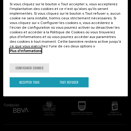
Si vous cliquez sur le bouton « Tout accepter », vous accepterez
Contact
Intéressant...
l'implantation des cookies et ce n'est qu'alors qu'ils seront
implémentés. Si vous cliquez sur le bouton « Tout refuser », aucun
Palacio Miramar
Activités précédentes
cookie ne sera installé, hormis ceux strictement nécessaires. Si
Paseo de Miraconcha, 48
vous cliquez sur « Configurer les cookies », vous accéderez à
20007 Donostia / San Sebastián
l'écran de configuration où vous pourrez activer ou désactiver les
Gipuzkoa, Spain
cookies et accéder à la Politique de Cookies où vous trouverez
plus d'informations et où vous pourrez accéder aux paramètres
Contactez-nous!
des cookies à tout moment. Cette bannière restera active jusqu'à
ce que vous exécutiez l'une de ces deux options »
Plus d'informations
Suivez-nous
CONFIGURER COOKIES
ACCEPTER TOUS
TOUT REFUSER
Comité organisateur