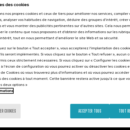
26
es des cookies
irkularreko
ons nos propres cookies et ceux de tiers pour améliorer nos services, compile
 lehen
s, analyser vos habitudes de navigation, déduire des groupes d’intérêt, créer u
s et vous montrer des publicités pertinentes sur d’autres sites. Cela nous pe
er le contenu que nous proposons et d’obtenir des informations sur les rubriq
’intérêt, tout en nous permettant d’améliorer le site Web et sa sécurité.
.
e
Espagnol
quez sur le bouton « Tout accepter », vous accepterez l'implantation des cooki
'ils seront implémentés. Si vous cliquez sur le bouton « Tout refuser », aucun 
Gratuit
ormis ceux strictement nécessaires. Si vous cliquez sur « Configurer les cookies
...
Dernières
Gratuit
Date
Liste
Période
places
passée
d'attente
d'inscription
à l'écran de configuration où vous pourrez activer ou désactiver les cookies 
terminée
e de Cookies où vous trouverez plus d'informations et où vous pourrez accéder
 des cookies à tout moment. Cette bannière restera active jusqu'à ce que v
es deux options »
rmations
ER COOKIES
ACCEPTER TOUS
TOUT R