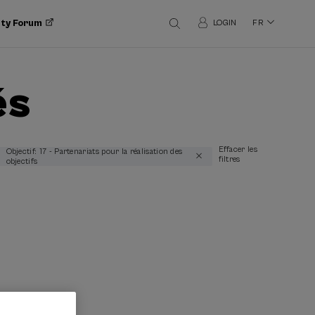
ity Forum
LOGIN
FR
és
Effacer les
Objectif: 17 - Partenariats pour la réalisation des
filtres
objectifs