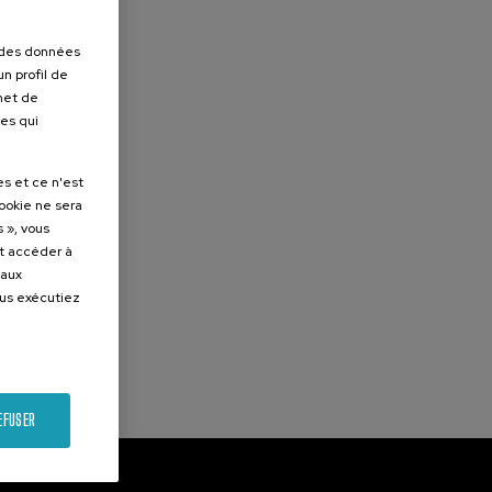
r des données
n profil de
rmet de
ues qui
es et ce n'est
cookie ne sera
 », vous
et accéder à
 aux
ous exécutiez
EFUSER