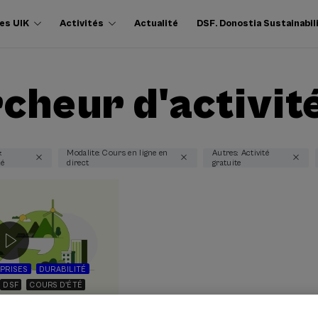
es UIK
Activités
Actualité
DSF. Donostia Sustainabil
cheur d'activit
:
Modalite: Cours en ligne en
Autres: Activité
té
direct
gratuite
PRISES
DURABILITÉ
DSF
COURS D'ÉTÉ