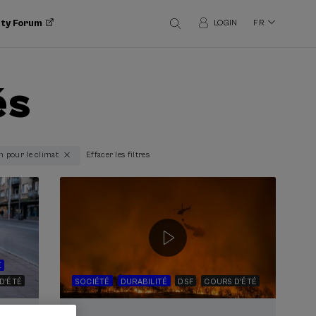
ity Forum
LOGIN
FR
és
on pour le climat
Effacer les filtres
É
D'ÉTÉ
SOCIÉTÉ
DURABILITÉ
DSF
COURS D'ÉTÉ