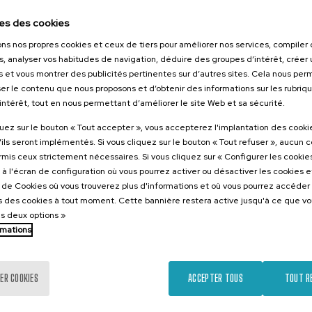
026
10. SEP
-
10. SEP, 2026
es des cookies
 comunicación
Hiri - Logistikaren
2026.
Transformazioa:
ons nos propres cookies et ceux de tiers pour améliorer nos services, compile
climáticas:
Teknologia eta Eredu
s, analyser vos habitudes de navigation, déduire des groupes d’intérêt, créer u
s et vous montrer des publicités pertinentes sur d’autres sites. Cela nous pe
a la acción
Arrakastatsuak
er le contenu que nous proposons et d’obtenir des informations sur les rubriq
’intérêt, tout en nous permettant d’améliorer le site Web et sa sécurité.
.
.
ol
10 h.
Basque
Espagnol
quez sur le bouton « Tout accepter », vous accepterez l'implantation des cooki
25 €
10 €
'ils seront implémentés. Si vous cliquez sur le bouton « Tout refuser », aucun 
ARTIR DE
À PARTIR DE
...
Dernières
Gratuit
Date
Liste
Période
...
Dernières
Gratuit
Date
Liste
Période
places
passée
d'attente
d'inscription
places
passée
d'attente
d'inscription
ormis ceux strictement nécessaires. Si vous cliquez sur « Configurer les cookies
terminée
terminée
à l'écran de configuration où vous pourrez activer ou désactiver les cookies 
e de Cookies où vous trouverez plus d'informations et où vous pourrez accéder
 des cookies à tout moment. Cette bannière restera active jusqu'à ce que v
es deux options »
rmations
ER COOKIES
ACCEPTER TOUS
TOUT R