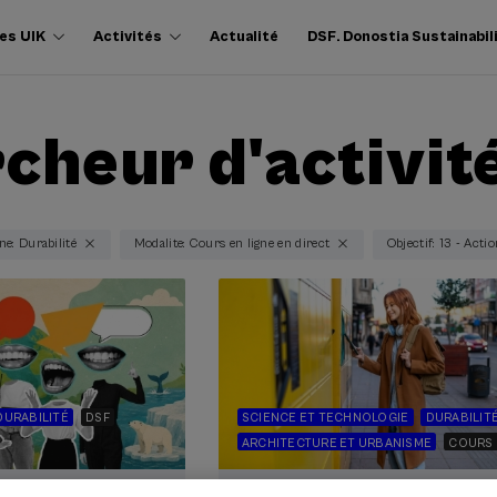
es UIK
Activités
Actualité
DSF. Donostia Sustainabil
cheur d'activit
e: Durabilité
Modalite: Cours en ligne en direct
Objectif: 13 - Acti
DURABILITÉ
DSF
SCIENCE ET TECHNOLOGIE
DURABILIT
ARCHITECTURE ET URBANISME
COURS 