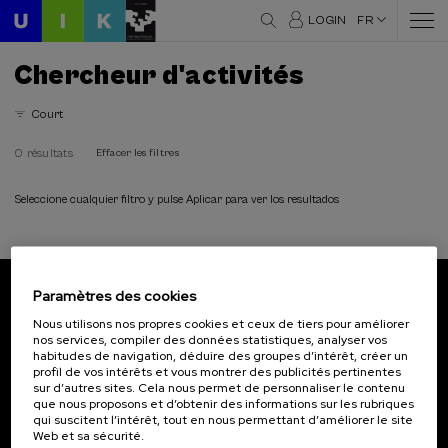
LOGIN
FR
Chercheur d'activités
Court
0 résultats
Effacer les filtres
Seleccione cualquier filtro y pulse Aplicar para ver los resultados
Paramètres des cookies
Abonnez-vous à notre bulletin
Nous utilisons nos propres cookies et ceux de tiers pour améliorer
nos services, compiler des données statistiques, analyser vos
Inscrivez-vous pour être le premier à recevoir les
habitudes de navigation, déduire des groupes d’intérêt, créer un
actualités de l'UIK.
profil de vos intérêts et vous montrer des publicités pertinentes
sur d’autres sites. Cela nous permet de personnaliser le contenu
que nous proposons et d’obtenir des informations sur les rubriques
S'abonner
qui suscitent l’intérêt, tout en nous permettant d’améliorer le site
Web et sa sécurité.