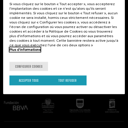
Si vous cliquez sur le bouton « Tout accepter », vous accepterez
Contact
Intéressant...
l'implantation des cookies et ce n'est qu'alors qu'ils seront
implémentés. Si vous cliquez sur le bouton « Tout refuser », aucun
Palacio Miramar
Activités précédentes
cookie ne sera installé, hormis ceux strictement nécessaires. Si
Paseo de Miraconcha, 48
vous cliquez sur « Configurer les cookies », vous accéderez à
20007 Donostia / San Sebastián
l'écran de configuration où vous pourrez activer ou désactiver les
Gipuzkoa, Spain
cookies et accéder à la Politique de Cookies où vous trouverez
plus d'informations et où vous pourrez accéder aux paramètres
Contactez-nous!
des cookies à tout moment. Cette bannière restera active jusqu'à
ce que vous exécutiez l'une de ces deux options »
Plus d'informations
Suivez-nous
CONFIGURER COOKIES
ACCEPTER TOUS
TOUT REFUSER
Comité organisateur