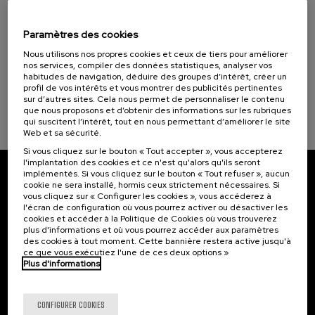
11. SEP
-
11. SEP, 2026
Ekonomia Zirkularreko proiektuak lehen
sektorean
Paramètres des cookies
Nous utilisons nos propres cookies et ceux de tiers pour améliorer
.
10 h.
Basque
Espagnol
nos services, compiler des données statistiques, analyser vos
habitudes de navigation, déduire des groupes d’intérêt, créer un
Gratuit
profil de vos intérêts et vous montrer des publicités pertinentes
...
Dernières
Gratuit
Date
Liste
Période
sur d’autres sites. Cela nous permet de personnaliser le contenu
places
passée
d'attente
d'inscription
terminée
que nous proposons et d’obtenir des informations sur les rubriques
qui suscitent l’intérêt, tout en nous permettant d’améliorer le site
Web et sa sécurité.
Si vous cliquez sur le bouton « Tout accepter », vous accepterez
l'implantation des cookies et ce n'est qu'alors qu'ils seront
implémentés. Si vous cliquez sur le bouton « Tout refuser », aucun
Abonnez-vous à notre bulletin
cookie ne sera installé, hormis ceux strictement nécessaires. Si
vous cliquez sur « Configurer les cookies », vous accéderez à
l'écran de configuration où vous pourrez activer ou désactiver les
Inscrivez-vous pour être le premier à recevoir les
cookies et accéder à la Politique de Cookies où vous trouverez
actualités de l'UIK.
plus d'informations et où vous pourrez accéder aux paramètres
des cookies à tout moment. Cette bannière restera active jusqu'à
S'abonner
ce que vous exécutiez l'une de ces deux options »
Plus d'informations
Contact
Intéressant...
CONFIGURER COOKIES