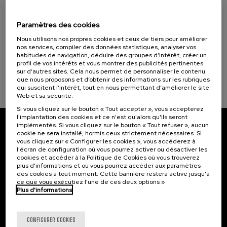
11. SEP
-
11. SEP, 2026
Ekonomia Zirkularreko proiektuak lehen
sektorean
Paramètres des cookies
Nous utilisons nos propres cookies et ceux de tiers pour améliorer
.
10 h.
Basque
Espagnol
nos services, compiler des données statistiques, analyser vos
habitudes de navigation, déduire des groupes d’intérêt, créer un
Gratuit
profil de vos intérêts et vous montrer des publicités pertinentes
...
Dernières
Gratuit
Date
Liste
Période
sur d’autres sites. Cela nous permet de personnaliser le contenu
places
passée
d'attente
d'inscription
terminée
que nous proposons et d’obtenir des informations sur les rubriques
qui suscitent l’intérêt, tout en nous permettant d’améliorer le site
Web et sa sécurité.
Si vous cliquez sur le bouton « Tout accepter », vous accepterez
l'implantation des cookies et ce n'est qu'alors qu'ils seront
implémentés. Si vous cliquez sur le bouton « Tout refuser », aucun
Abonnez-vous à notre bulletin
cookie ne sera installé, hormis ceux strictement nécessaires. Si
vous cliquez sur « Configurer les cookies », vous accéderez à
l'écran de configuration où vous pourrez activer ou désactiver les
Inscrivez-vous pour être le premier à recevoir les
cookies et accéder à la Politique de Cookies où vous trouverez
actualités de l'UIK.
plus d'informations et où vous pourrez accéder aux paramètres
des cookies à tout moment. Cette bannière restera active jusqu'à
S'abonner
ce que vous exécutiez l'une de ces deux options »
Plus d'informations
Contact
Intéressant...
CONFIGURER COOKIES