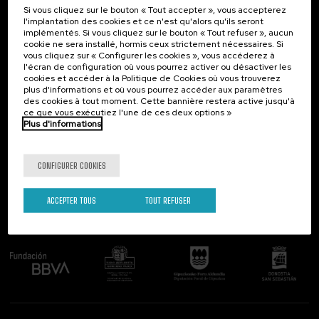
Si vous cliquez sur le bouton « Tout accepter », vous accepterez
Contact
Intéressant...
l'implantation des cookies et ce n'est qu'alors qu'ils seront
implémentés. Si vous cliquez sur le bouton « Tout refuser », aucun
Palacio Miramar
Activités précédentes
cookie ne sera installé, hormis ceux strictement nécessaires. Si
Paseo de Miraconcha, 48
vous cliquez sur « Configurer les cookies », vous accéderez à
20007 Donostia / San Sebastián
l'écran de configuration où vous pourrez activer ou désactiver les
Gipuzkoa, Spain
cookies et accéder à la Politique de Cookies où vous trouverez
plus d'informations et où vous pourrez accéder aux paramètres
Contactez-nous!
des cookies à tout moment. Cette bannière restera active jusqu'à
ce que vous exécutiez l'une de ces deux options »
Plus d'informations
Suivez-nous
CONFIGURER COOKIES
ACCEPTER TOUS
TOUT REFUSER
Comité organisateur