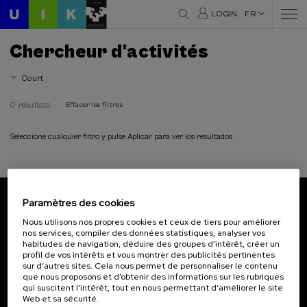
LOGIN
FR
Chercheur d'activités
Court
0 résultats
Effacer les filtres
Seleccione cualquier filtro y pulse Aplicar para ver los resultados
Paramètres des cookies
Abonnez-vous à notre bulletin
Nous utilisons nos propres cookies et ceux de tiers pour améliorer
nos services, compiler des données statistiques, analyser vos
Inscrivez-vous pour être le premier à recevoir les
habitudes de navigation, déduire des groupes d’intérêt, créer un
actualités de l'UIK.
profil de vos intérêts et vous montrer des publicités pertinentes
sur d’autres sites. Cela nous permet de personnaliser le contenu
que nous proposons et d’obtenir des informations sur les rubriques
S'abonner
qui suscitent l’intérêt, tout en nous permettant d’améliorer le site
Web et sa sécurité.