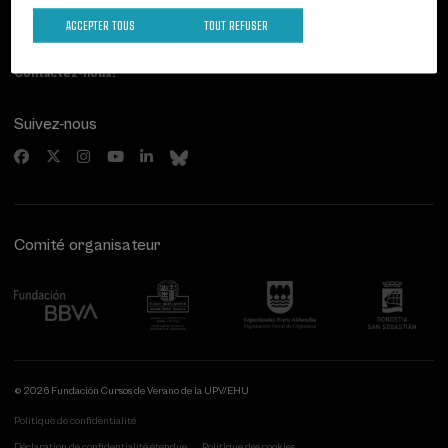
Paseo de Miraconcha, 48
20007 Donostia / San Sebastián
ACCEPTER TOUS
TOUT REFUSER
Gipuzkoa, Spain
Contactez-nous!
Suivez-nous
Comité organisateur
© 2026 Fundación Cursos de Verano de la UPV/EHU
Politique de confidentialité
Déclaration de confidentialité étendue
Politique des cookies