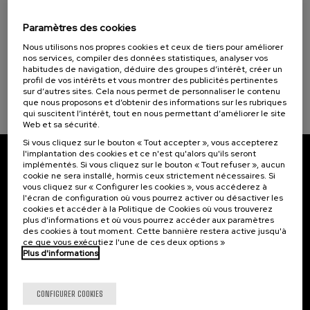
15. SEP
-
15. SEP, 2026
Incendios forestales ¿cómo afrontarlos? II
Paramètres des cookies
Objectifs de développement durable
.
10 h.
Espagnol
Nous utilisons nos propres cookies et ceux de tiers pour améliorer
nos services, compiler des données statistiques, analyser vos
habitudes de navigation, déduire des groupes d’intérêt, créer un
25 €
À PARTIR DE
...
Dernières
Gratuit
Date
Liste
Période
profil de vos intérêts et vous montrer des publicités pertinentes
places
passée
d'attente
d'inscription
sur d’autres sites. Cela nous permet de personnaliser le contenu
terminée
que nous proposons et d’obtenir des informations sur les rubriques
qui suscitent l’intérêt, tout en nous permettant d’améliorer le site
Web et sa sécurité.
Si vous cliquez sur le bouton « Tout accepter », vous accepterez
l'implantation des cookies et ce n'est qu'alors qu'ils seront
implémentés. Si vous cliquez sur le bouton « Tout refuser », aucun
Abonnez-vous à notre bulletin
cookie ne sera installé, hormis ceux strictement nécessaires. Si
vous cliquez sur « Configurer les cookies », vous accéderez à
Inscrivez-vous pour être le premier à recevoir les
l'écran de configuration où vous pourrez activer ou désactiver les
actualités de l'UIK.
cookies et accéder à la Politique de Cookies où vous trouverez
plus d'informations et où vous pourrez accéder aux paramètres
des cookies à tout moment. Cette bannière restera active jusqu'à
S'abonner
ce que vous exécutiez l'une de ces deux options »
Plus d'informations
Contact
Intéressant...
CONFIGURER COOKIES
Palacio Miramar
Activités précédentes