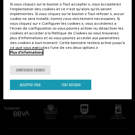
Si vous cliquez sur le bouton « Tout accepter », vous accepterez
Contact
Intéressant...
l'implantation des cookies et ce n'est qu'alors qu'ils seront
implémentés. Si vous cliquez sur le bouton « Tout refuser », aucun
Palacio Miramar
Activités précédentes
cookie ne sera installé, hormis ceux strictement nécessaires. Si
Paseo de Miraconcha, 48
vous cliquez sur « Configurer les cookies », vous accéderez à
20007 Donostia / San Sebastián
l'écran de configuration où vous pourrez activer ou désactiver les
Gipuzkoa, Spain
cookies et accéder à la Politique de Cookies où vous trouverez
plus d'informations et où vous pourrez accéder aux paramètres
Contactez-nous!
des cookies à tout moment. Cette bannière restera active jusqu'à
ce que vous exécutiez l'une de ces deux options »
Plus d'informations
Suivez-nous
CONFIGURER COOKIES
ACCEPTER TOUS
TOUT REFUSER
Comité organisateur