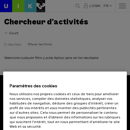
LOGIN
FR
Chercheur d'activités
Court
0 résultats
Effacer les filtres
Seleccione cualquier filtro y pulse Aplicar para ver los resultados
Paramètres des cookies
Abonnez-vous à notre bulletin
Nous utilisons nos propres cookies et ceux de tiers pour améliorer
nos services, compiler des données statistiques, analyser vos
Inscrivez-vous pour être le premier à recevoir les
habitudes de navigation, déduire des groupes d’intérêt, créer un
actualités de l'UIK.
profil de vos intérêts et vous montrer des publicités pertinentes
sur d’autres sites. Cela nous permet de personnaliser le contenu
que nous proposons et d’obtenir des informations sur les rubriques
S'abonner
qui suscitent l’intérêt, tout en nous permettant d’améliorer le site
Web et sa sécurité.