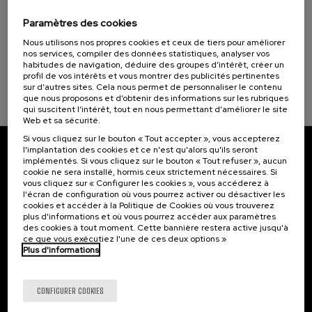
Programmes spéciaux
Incendios forestales ¿cómo afrontarlos? II
Paramètres des cookies
Cursos para Tod@s (1)
.
10 h.
Espagnol
Nous utilisons nos propres cookies et ceux de tiers pour améliorer
nos services, compiler des données statistiques, analyser vos
25 €
À PARTIR DE
habitudes de navigation, déduire des groupes d’intérêt, créer un
Objectifs de développement durable
...
Dernières
Gratuit
Date
Liste
Période
places
passée
d'attente
d'inscription
profil de vos intérêts et vous montrer des publicités pertinentes
terminée
sur d’autres sites. Cela nous permet de personnaliser le contenu
que nous proposons et d’obtenir des informations sur les rubriques
qui suscitent l’intérêt, tout en nous permettant d’améliorer le site
Web et sa sécurité.
Si vous cliquez sur le bouton « Tout accepter », vous accepterez
l'implantation des cookies et ce n'est qu'alors qu'ils seront
Abonnez-vous à notre bulletin
implémentés. Si vous cliquez sur le bouton « Tout refuser », aucun
cookie ne sera installé, hormis ceux strictement nécessaires. Si
vous cliquez sur « Configurer les cookies », vous accéderez à
Inscrivez-vous pour être le premier à recevoir les
l'écran de configuration où vous pourrez activer ou désactiver les
actualités de l'UIK.
cookies et accéder à la Politique de Cookies où vous trouverez
plus d'informations et où vous pourrez accéder aux paramètres
S'abonner
des cookies à tout moment. Cette bannière restera active jusqu'à
ce que vous exécutiez l'une de ces deux options »
Plus d'informations
Contact
Intéressant...
CONFIGURER COOKIES
Palacio Miramar
Activités précédentes
Paseo de Miraconcha, 48