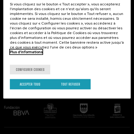
Si vous cliquez sur le bouton « Tout accepter », vous accepterez
Contact
Intéressant...
l'implantation des cookies et ce n'est qu'alors qu'ils seront
implémentés. Si vous cliquez sur le bouton « Tout refuser », aucun
Palacio Miramar
Activités précédentes
cookie ne sera installé, hormis ceux strictement nécessaires. Si
Paseo de Miraconcha, 48
vous cliquez sur « Configurer les cookies », vous accéderez à
20007 Donostia / San Sebastián
l'écran de configuration où vous pourrez activer ou désactiver les
Gipuzkoa, Spain
cookies et accéder à la Politique de Cookies où vous trouverez
plus d'informations et où vous pourrez accéder aux paramètres
Contactez-nous!
des cookies à tout moment. Cette bannière restera active jusqu'à
ce que vous exécutiez l'une de ces deux options »
Plus d'informations
Suivez-nous
CONFIGURER COOKIES
ACCEPTER TOUS
TOUT REFUSER
Comité organisateur