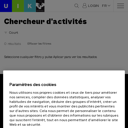
LOGIN
FR
Chercheur d'activités
Court
0 résultats
Effacer les filtres
Seleccione cualquier filtro y pulse Aplicar para ver los resultados
Paramètres des cookies
Abonnez-vous à notre bulletin
Nous utilisons nos propres cookies et ceux de tiers pour améliorer
nos services, compiler des données statistiques, analyser vos
Inscrivez-vous pour être le premier à recevoir les
habitudes de navigation, déduire des groupes d’intérêt, créer un
actualités de l'UIK.
profil de vos intérêts et vous montrer des publicités pertinentes
sur d’autres sites. Cela nous permet de personnaliser le contenu
que nous proposons et d’obtenir des informations sur les rubriques
S'abonner
qui suscitent l’intérêt, tout en nous permettant d’améliorer le site
Web et sa sécurité.