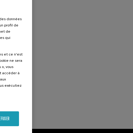
r des données
n profil de
rmet de
ues qui
es et ce n'est
cookie ne sera
 », vous
et accéder à
 aux
ous exécutiez
EFUSER