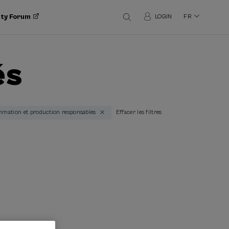
ity Forum
LOGIN
FR
és
ommation et production responsables
Effacer les filtres