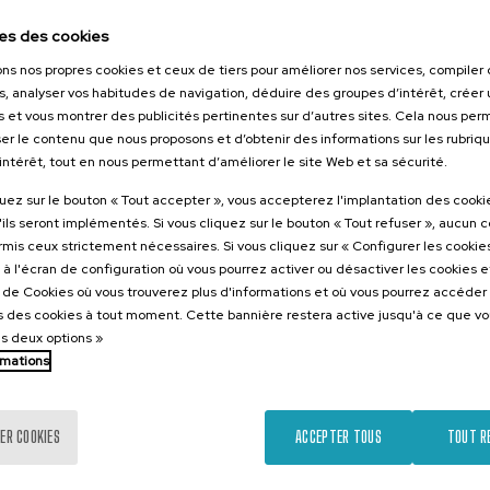
026
es des cookies
orestales
tarlos? II
ons nos propres cookies et ceux de tiers pour améliorer nos services, compile
s, analyser vos habitudes de navigation, déduire des groupes d’intérêt, créer u
s et vous montrer des publicités pertinentes sur d’autres sites. Cela nous pe
er le contenu que nous proposons et d’obtenir des informations sur les rubriq
’intérêt, tout en nous permettant d’améliorer le site Web et sa sécurité.
.
ol
quez sur le bouton « Tout accepter », vous accepterez l'implantation des cooki
25 €
'ils seront implémentés. Si vous cliquez sur le bouton « Tout refuser », aucun 
ARTIR DE
...
Dernières
Gratuit
Date
Liste
Période
places
passée
d'attente
d'inscription
ormis ceux strictement nécessaires. Si vous cliquez sur « Configurer les cookies
terminée
à l'écran de configuration où vous pourrez activer ou désactiver les cookies 
e de Cookies où vous trouverez plus d'informations et où vous pourrez accéder
 des cookies à tout moment. Cette bannière restera active jusqu'à ce que v
es deux options »
rmations
ER COOKIES
ACCEPTER TOUS
TOUT R