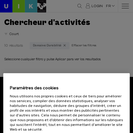
LOGIN
FR
Chercheur d'activités
Court
10 résultats
Domaine: Durabilité
Effacer les filtres
Domaines thématiques
Durabilité (10)
Seleccione cualquier filtro y pulse Aplicar para ver los resultados
Modalité
En personne (10)
Paramètres des cookies
Cours en ligne en direct (6)
Abonnez-vous à notre bulletin
Nous utilisons nos propres cookies et ceux de tiers pour améliorer
nos services, compiler des données statistiques, analyser vos
Inscrivez-vous pour être le premier à recevoir les
Type d'activité
habitudes de navigation, déduire des groupes d’intérêt, créer un
actualités de l'UIK.
profil de vos intérêts et vous montrer des publicités pertinentes
Activité ouverte (1)
sur d’autres sites. Cela nous permet de personnaliser le contenu
que nous proposons et d’obtenir des informations sur les rubriques
S'abonner
DSF (7)
qui suscitent l’intérêt, tout en nous permettant d’améliorer le site
Activité gratuite (5)
Web et sa sécurité.