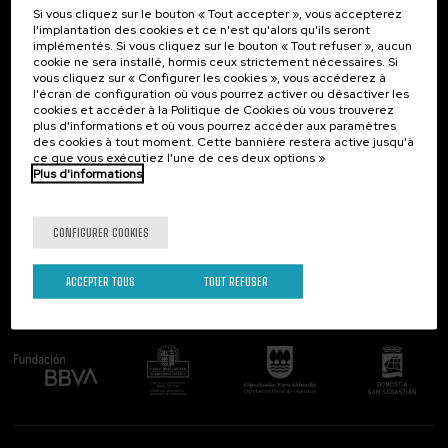
Cours d'été (9)
Si vous cliquez sur le bouton « Tout accepter », vous accepterez
Contact
Intéressant...
l'implantation des cookies et ce n'est qu'alors qu'ils seront
implémentés. Si vous cliquez sur le bouton « Tout refuser », aucun
Palacio Miramar
Activités précédentes
Programmes spéciaux
cookie ne sera installé, hormis ceux strictement nécessaires. Si
Paseo de Miraconcha, 48
vous cliquez sur « Configurer les cookies », vous accéderez à
20007 Donostia / San Sebastián
Cursos para Tod@s (1)
l'écran de configuration où vous pourrez activer ou désactiver les
Gipuzkoa, Spain
Donostia Kultura (2)
cookies et accéder à la Politique de Cookies où vous trouverez
plus d'informations et où vous pourrez accéder aux paramètres
Contactez-nous!
des cookies à tout moment. Cette bannière restera active jusqu'à
ce que vous exécutiez l'une de ces deux options »
Objectifs de développement durable
Plus d'informations
Suivez-nous
CONFIGURER COOKIES
ACCEPTER TOUS
TOUT REFUSER
Comité organisateur